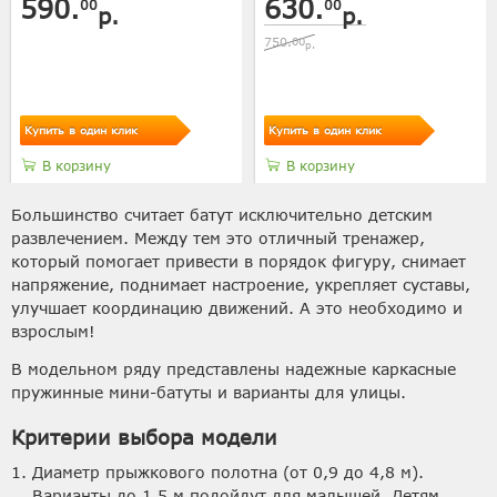
590.
630.
00
00
р.
р.
750.
00
р.
Купить в один клик
Купить в один клик
В корзину
В корзину
Большинство считает батут исключительно детским
развлечением. Между тем это отличный тренажер,
который помогает привести в порядок фигуру, снимает
напряжение, поднимает настроение, укрепляет суставы,
улучшает координацию движений. А это необходимо и
взрослым!
В модельном ряду представлены надежные каркасные
пружинные мини-батуты и варианты для улицы.
Критерии выбора модели
Диаметр прыжкового полотна (от 0,9 до 4,8 м).
Варианты до 1,5 м подойдут для малышей. Детям