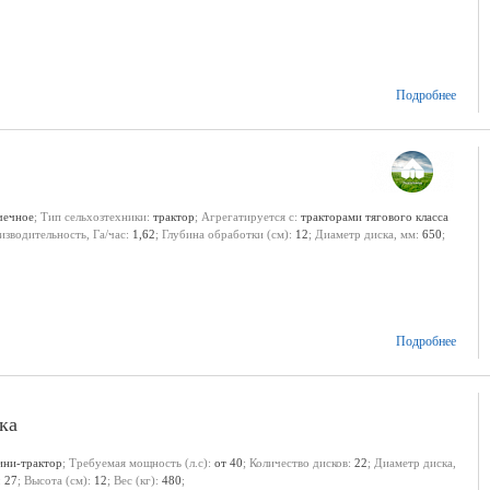
Подробнее
чечное
; Тип сельхозтехники:
трактор
; Агрегатируется с:
тракторами тягового класса
изводительность, Га/час:
1,62
; Глубина обработки (см):
12
; Диаметр диска, мм:
650
;
Подробнее
ка
ини-трактор
; Требуемая мощность (л.с):
от 40
; Количество дисков:
22
; Диаметр диска,
:
27
; Высота (см):
12
; Вес (кг):
480
;