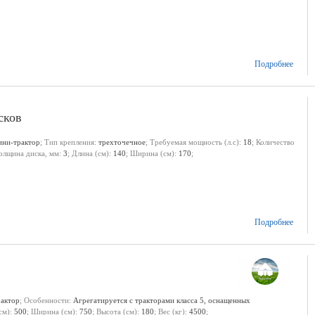
Подробнее
сков
ини-трактор
; Тип крепления:
трехточечное
; Требуемая мощность (л.с):
18
; Количество
Толщина диска, мм:
3
; Длина (см):
140
; Ширина (см):
170
;
Подробнее
рактор
; Особенности:
Агрегатируется с тракторами класса 5, оснащенных
см):
500
; Ширина (см):
750
; Высота (см):
180
; Вес (кг):
4500
;