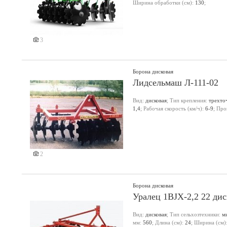
Ширина обработки (см):
130
;
3
Борона дисковая
Лидсельмаш Л-111-02
Вид:
дисковая
; Тип крепления:
трехто
1,4
; Рабочая скорость (км/ч):
6-9
; Про
2
Борона дисковая
Уралец 1BJX-2,2 22 дис
Вид:
дисковая
; Тип сельхозтехники:
м
мм:
560
; Длина (см):
24
; Ширина (см)