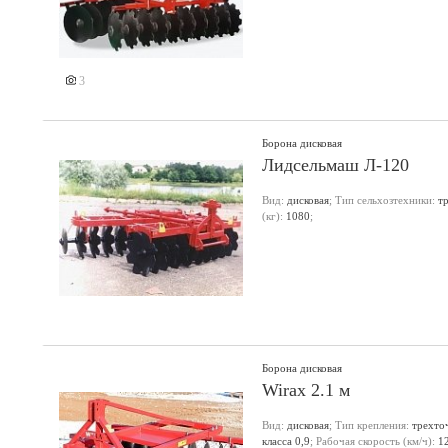
3
Борона дисковая
Лидсельмаш Л-120
Вид:
дисковая
; Тип сельхозтехники:
т
(кг):
1080
;
Борона дисковая
Wirax 2.1 м
Вид:
дисковая
; Тип крепления:
трехто
класса 0,9
; Рабочая скорость (км/ч):
1