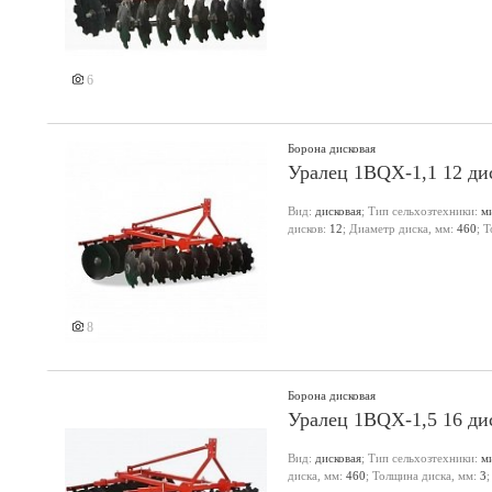
6
Борона дисковая
Уралец 1BQX-1,1 12 ди
Вид:
дисковая
; Тип сельхозтехники:
м
дисков:
12
; Диаметр диска, мм:
460
; 
8
Борона дисковая
Уралец 1BQX-1,5 16 ди
Вид:
дисковая
; Тип сельхозтехники:
м
диска, мм:
460
; Толщина диска, мм:
3
;
Еще 1 фото