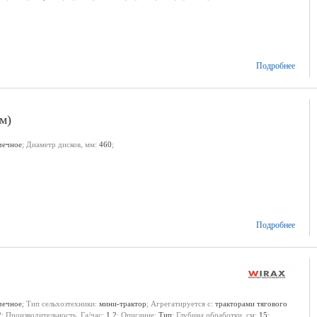
Подробнее
м)
чечное
; Диаметр дисков, мм:
460
;
Подробнее
чечное
; Тип сельхозтехники:
мини-трактор
; Агрегатируется с:
тракторами тягового
2
; Производительность, Га/час:
1,2
; Описание:
Тип
; Глубина обработки, см:
15
;