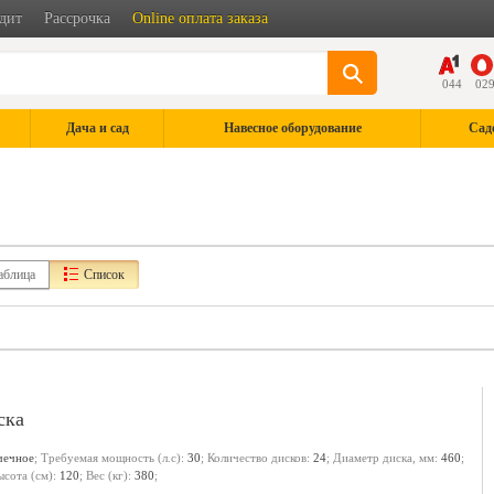
дит
Рассрочка
Online оплата заказа
044
02
Дача и сад
Навесное оборудование
Сад
аблица
Список
ска
чечное
; Требуемая мощность (л.с):
30
; Количество дисков:
24
; Диаметр диска, мм:
460
;
ысота (см):
120
; Вес (кг):
380
;