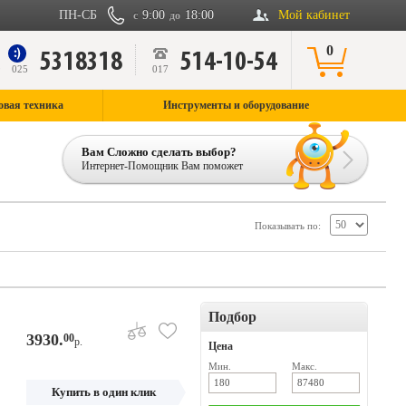
ПН-СБ
9:00
18:00
Мой кабинет
с
до
0
5318318
514-10-54
9
025
017
овая техника
Инструменты и оборудование
Вам Сложно сделать выбор?
Интернет-Помощник Вам поможет
Показывать по:
Подбор
3930.
00
р.
Цена
Мин.
Макс.
Купить в один клик