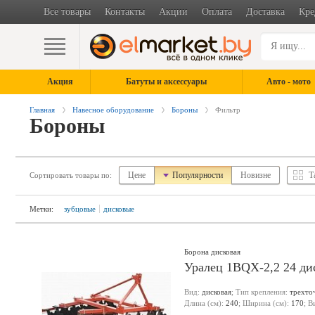
Все товары
Контакты
Акции
Оплата
Доставка
Кре
Акция
Батуты и аксессуары
Авто - мото
Главная
Навесное оборудование
Бороны
Фильтр
Бороны
Цене
Популярности
Новизне
Т
Сортировать товары по:
Метки:
зубцовые
дисковые
Борона дисковая
Уралец 1BQX-2,2 24 ди
Вид:
дисковая
; Тип крепления:
трехто
Длина (см):
240
; Ширина (см):
170
; В