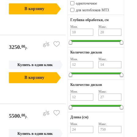
одноточечное
В корзину
для мотоблоков МТЗ
Глубина обработки, см
Мин.
Макс.
3250.
00
р.
Количество дисков
Мин.
Макс.
Купить в один клик
В корзину
Количество дисков
Мин.
Макс.
5500.
00
р.
Длина (см)
Мин.
Макс.
Купить в один клик