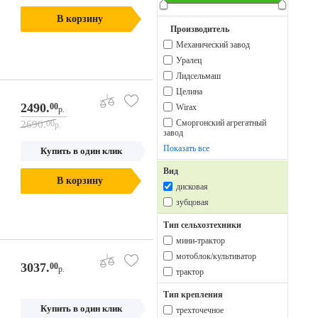
В корзину
Производитель
Механический завод
Уралец
Лидсельмаш
Целина
2490.
00
Wirax
р.
Сморгонский агрегатный
2690.
00
р.
завод
Показать все
Купить в один клик
Вид
В корзину
дисковая
зубцовая
Тип сельхозтехники
мини-трактор
мотоблок/культиватор
3037.
00
р.
трактор
Тип крепления
Купить в один клик
трехточечное