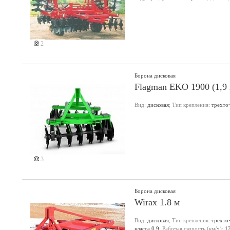
2
Борона дисковая
Flagman EKO 1900 (1,9 
Вид:
дисковая
; Тип крепления:
трехто
3
Борона дисковая
Wirax 1.8 м
Вид:
дисковая
; Тип крепления:
трехто
класса 0,9
; Рабочая скорость (км/ч):
1