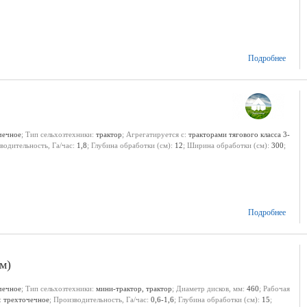
Подробнее
чечное
; Тип сельхозтехники:
трактор
; Агрегатируется с:
тракторами тягового класса 3-
водительность, Га/час:
1,8
; Глубина обработки (см):
12
; Ширина обработки (см):
300
;
Подробнее
м)
чечное
; Тип сельхозтехники:
мини-трактор, трактор
; Диаметр дисков, мм:
460
; Рабочая
:
трехточечное
; Производительность, Га/час:
0,6-1,6
; Глубина обработки (см):
15
;