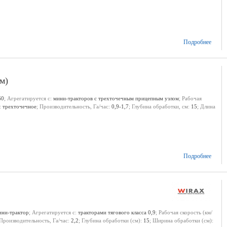
Подробнее
м)
60
; Агрегатируется с:
мини-тракторов с трехточечным прицепным узлом
; Рабочая
:
трехточечное
; Производительность, Га/час:
0,9-1,7
; Глубина обработки, см:
15
; Длина
Подробнее
ини-трактор
; Агрегатируется с:
тракторами тягового класса 0,9
; Рабочая скорость (км/
 Производительность, Га/час:
2,2
; Глубина обработки (см):
15
; Ширина обработки (см):