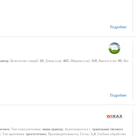
Подробнее
рактор
; Количество секций:
20
; Длина (см):
465
; Ширина (см):
310
; Высота (см):
90
; Вес
Подробнее
чечное
; Тип сельхозтехники:
мини-трактор
; Агрегатируется с:
тракторами тягового
2
; Тип крепления:
трехточечное
; Производительность, Га/час:
1,4
; Глубина обработки