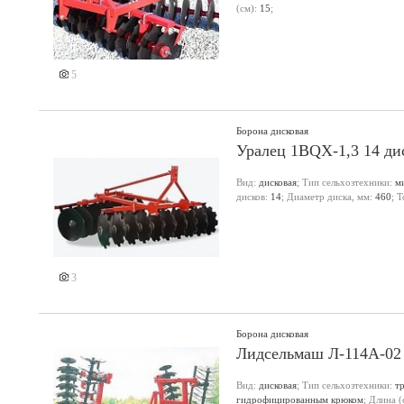
(см):
15
;
5
Борона дисковая
Уралец 1BQX-1,3 14 ди
Вид:
дисковая
; Тип сельхозтехники:
м
дисков:
14
; Диаметр диска, мм:
460
; 
3
Борона дисковая
Лидсельмаш Л-114А-02
Вид:
дисковая
; Тип сельхозтехники:
т
гидрофицированным крюком
; Длина (