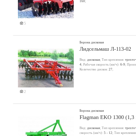
160
;
5
Борона дисковая
Лидсельмаш Л-113-02
Вид:
дисковая
; Тип крепления:
трехто
4
; Рабочая скорость (км/ч):
6-9
; Произ
Количество дисков:
27
;
2
Борона дисковая
Flagman EKO 1300 (1,3 
Вид:
дисковая
; Тип крепления:
трехто
скорость (км/ч):
5 - 12
; Тип крепления