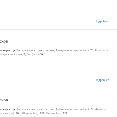
Подробнее
сков
ини-трактор
; Тип крепления:
трехточечное
; Требуемая мощность (л.с):
20
; Количество
Толщина диска, мм:
3
; Вес (кг):
480
;
Подробнее
сков
ини-трактор
; Тип крепления:
трехточечное
; Требуемая мощность (л.с):
20
; Диаметр
 Длина (см):
160
; Ширина (см):
180
; Высота (см):
120
;