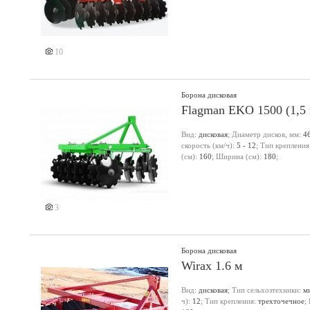
10
Борона дисковая
Flagman EKO 1500 (1,5 
Вид:
дисковая
; Диаметр дисков, мм:
4
скорость (км/ч):
5 - 12
; Тип крепления
(см):
160
; Ширина (см):
180
;
3
Борона дисковая
Wirax 1.6 м
Вид:
дисковая
; Тип сельхозтехники:
м
ч):
12
; Тип крепления:
трехточечное
;