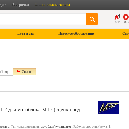
дит
Рассрочка
Online оплата заказа
044
02
Дача и сад
Навесное оборудование
Сад
аблица
Список
1-2 для мотоблока МТЗ (сцепка под
чечное
; Тип сельхозтехники:
мотоблок/культиватор
; Рабочая скорость (км/ч):
4
;