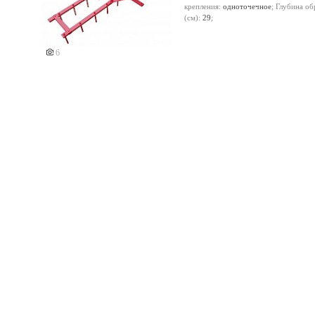
крепления:
одноточечное
; Глубина об
(см):
29
;
6