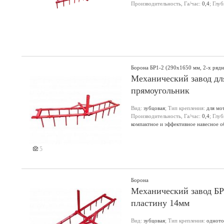
Производительность, Га/час:
0,4
; Глу
Борона БР1-2 (290х1650 мм, 2-х рядн
Механический завод дл
прямоугольник
Вид:
зубцовая
; Тип крепления:
для мо
Производительность, Га/час:
0,4
; Глу
компактное и эффективное навесное 
Беларуси и обладает шириной обработ
участков. С её помощью можно эффект
удобрения в лёгкие почвы. Борона аг
5
10 см. Это позволяет аккуратно рыхл
модели достигает 0,4 га/ч при рабоч
регулировки шага между зубьями, что
задач. Борона оснащена надёжной кон
Борона
при весе 20 кг. Это облегчает её тра
Механический завод БР
участках. Модель БР1-2 разработана 
пластину 14мм
промышленного сельского хозяйства. 
мотоблоков, которые ищут надёжное 
Вид:
зубцовая
; Тип крепления:
одното