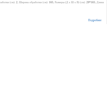
работки (см):
2
; Ширина обработки (см):
165
; Размеры (Д х Ш х В) (см):
29*165
; Длина
Подробнее