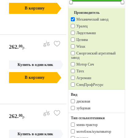
В корзину
Производитель
Механический завод
Уралец
Лидсельмаш
Целина
262.
00
Wirax
р.
Сморгонский агрегатный
завод
Купить в один клик
Мотор Сич
Tirex
В корзину
Агромаш
СпецПрофРесурс
Вид
дисковая
зубцовая
262.
00
р.
Тип сельхозтехники
мини-трактор
мотоблок/культиватор
Купить в один клик