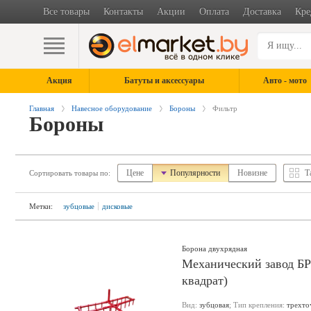
Все товары
Контакты
Акции
Оплата
Доставка
Кре
Акция
Батуты и аксессуары
Авто - мото
Главная
Навесное оборудование
Бороны
Фильтр
Бороны
Цене
Популярности
Новизне
Т
Сортировать товары по:
Метки:
зубцовые
дисковые
Борона двухрядная
Механический завод БР
квадрат)
Вид:
зубцовая
; Тип крепления:
трехто