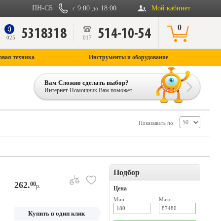
ПН-СБ
9:00
18:00
Мой кабинет
с
до
0
5318318
514-10-54
9
025
017
овая техника
Инструменты и оборудование
Вам Сложно сделать выбор?
Интернет-Помощник Вам поможет
Показывать по:
Подбор
262.
00
р.
Цена
Мин.
Макс.
Купить в один клик