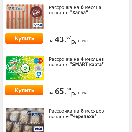
Рассрочка на
6
месяца
по карте
"Халва"
Купить
43.
67
р.
за
в мес.
Рассрочка на
4
месяцев
по карте
"SMART карта"
Купить
65.
50
р.
за
в мес.
Рассрочка на
8
месяцев
по карте
"Черепаха"