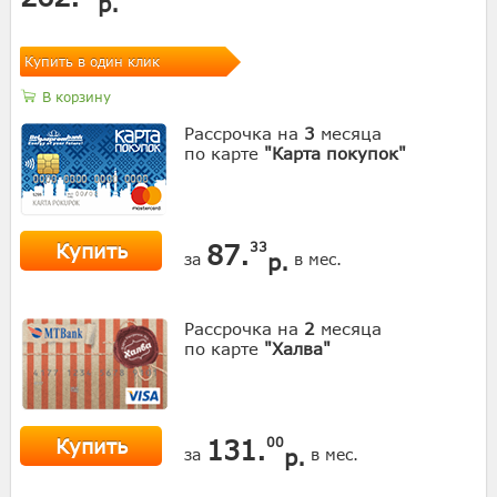
р.
Купить в один клик
В корзину
Рассрочка на
3
месяца
по карте
"Карта покупок"
Купить
87.
33
р.
за
в мес.
Рассрочка на
2
месяца
по карте
"Халва"
Купить
131.
00
р.
за
в мес.