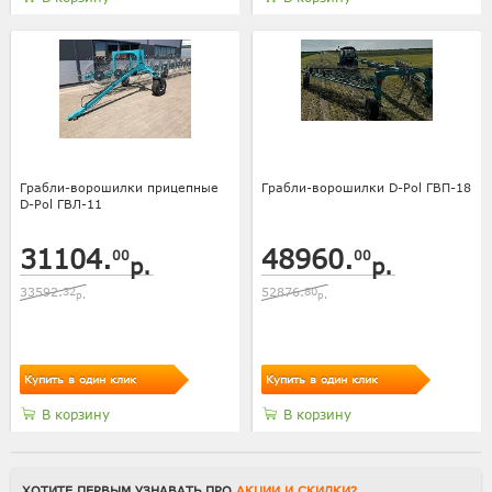
Грабли-ворошилки прицепные
Грабли-ворошилки D-Pol ГВП-18
D-Pol ГВЛ-11
31104.
48960.
00
00
р.
р.
33592.
32
52876.
80
р.
р.
Купить в один клик
Купить в один клик
В корзину
В корзину
ХОТИТЕ ПЕРВЫМ УЗНАВАТЬ ПРО
АКЦИИ И СКИДКИ?