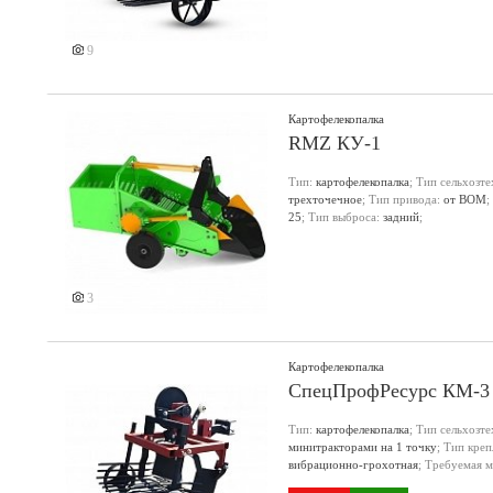
9
Картофелекопалка
RMZ КУ-1
Тип:
картофелекопалка
; Тип сельхозт
трехточечное
; Тип привода:
от ВОМ
;
25
; Тип выброса:
задний
;
3
Картофелекопалка
СпецПрофРесурс КМ-3 
Тип:
картофелекопалка
; Тип сельхозт
минитракторами на 1 точку
; Тип кре
вибрационно-грохотная
; Требуемая м