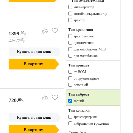
Тип сельхозтехники
мини-трактор
мотоблок/культиватор
трактор
Тип крепления
1399.
00
р.
трехточечное
2277.
00
р.
одноточечное
для мотоблоков МТЗ
Купить в один клик
для мотоблоков
В корзину
Тип привода
от ВОМ
от грунтозацепов
ременной
Тип выброса
720.
00
р.
задний
Тип копалки
транспортерная
Купить в один клик
вибрационно-грохотная
В корзину