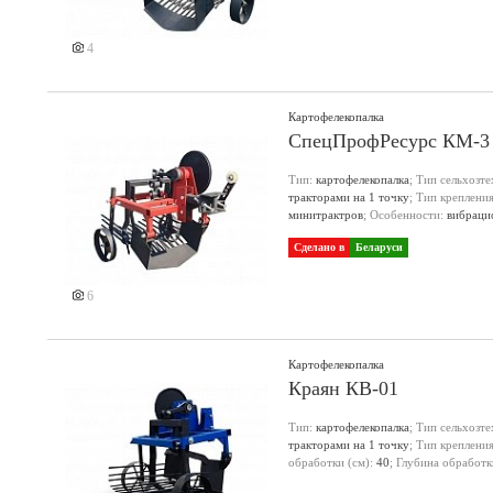
4
Картофелекопалка
СпецПрофРесурс КМ-3
Тип:
картофелекопалка
; Тип сельхозт
тракторами на 1 точку
; Тип креплени
минитрактров
; Особенности:
вибраци
Сделано в
Беларуси
6
Картофелекопалка
Краян КВ-01
Тип:
картофелекопалка
; Тип сельхозт
тракторами на 1 точку
; Тип креплени
обработки (см):
40
; Глубина обработк