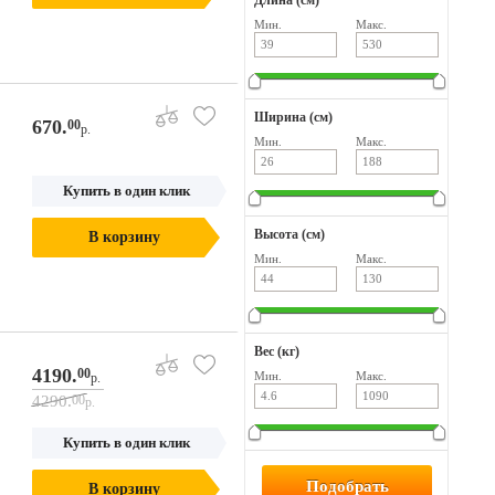
Длина (см)
Мин.
Макс.
Ширина (см)
670.
00
р.
Мин.
Макс.
Купить в один клик
Высота (см)
В корзину
Мин.
Макс.
Вес (кг)
4190.
00
Мин.
Макс.
р.
4290.
00
р.
Купить в один клик
В корзину