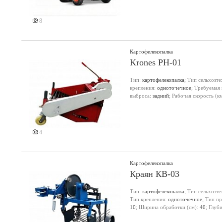
8
Картофелекопалка
Krones PH-01
Тип:
картофелекопалка
; Тип сельхозт
крепления:
одноточечное
; Требуемая 
выброса:
задний
; Рабочая скорость (к
4
Картофелекопалка
Краян КВ-03
Тип:
картофелекопалка
; Тип сельхозт
Тип крепления:
одноточечное
; Тип п
10
; Ширина обработки (см):
40
; Глуб