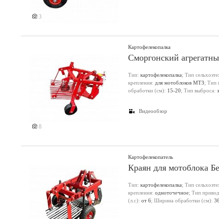
3
Картофелекопалка
Сморгонский агрегатны
Тип:
картофелекопалка
; Тип сельхозт
крепления:
для мотоблоков МТЗ
; Тип
обработки (см):
15-20
; Тип выброса:
Видеообзор
8
Картофелекопатель
Краян для мотоблока Б
Тип:
картофелекопалка
; Тип сельхозт
крепления:
одноточечное
; Тип приво
(л.с):
от 6
; Ширина обработки (см):
3