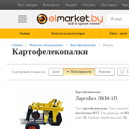
Все товары
Контакты
Акции
Оплата
Доставка
Кре
Акция
Батуты и аксессуары
Авто - мото
Главная
Навесное оборудование
Картофелекопалки
Фильтр
Картофелекопалки
Цене
Популярности
Новизне
Т
Сортировать товары по:
Картофелекопалка
ЛаргоБел ЛКМ-1П
Тип:
картофелекопалка
; Тип сельхозт
мотоблоков МТЗ
; Тип привода:
от В
(см):
38
; Глубина обработки (см):
20
;