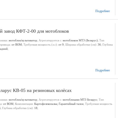
Подробнее
й завод КФТ-2-00 для мотоблоков
ехники:
мотоблок/культиватор
; Агрегатируется с:
мотоблоком МТЗ (Беларус)
; Тип
 привода:
от ВОМ
; Требуемая мощность (л.с):
от 9
; Ширина обработки (см):
36
; Глубина
задний
;
Подробнее
еларус КВ-05 на резиновых колёсах
ехники:
мотоблок/культиватор
; Агрегатируется с:
мотоблоками МТЗ Беларус
; Тип
да:
от ВОМ
; Комплектация:
Картофелекопалка; Гарантийный талон
; Требуемая мощность
6
; Глубина обработки (см):
18
;