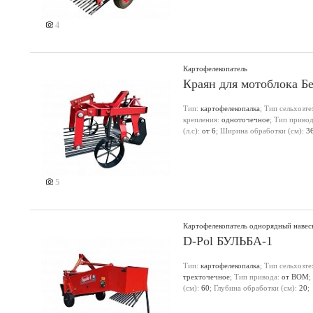
4
Картофелекопатель
Краян для мотоблока Б
Тип:
картофелекопалка
; Тип сельхозт
крепления:
одноточечное
; Тип приво
(л.с):
от 6
; Ширина обработки (см):
3
5
Картофелекопатель однорядный навес
D-Pol БУЛЬБА-1
Тип:
картофелекопалка
; Тип сельхозт
трехточечное
; Тип привода:
от ВОМ
;
(см):
60
; Глубина обработки (см):
20
;