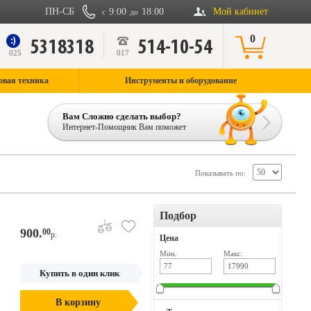
ПН-СБ
9:00
18:00
Мой кабинет
с
до
0
5318318
514-10-54
9
025
017
овая техника
Инструменты и оборудование
Вам Сложно сделать выбор?
Интернет-Помощник Вам поможет
Показывать по:
Подбор
900.
00
р.
Цена
Мин.
Макс.
Купить в один клик
В корзину