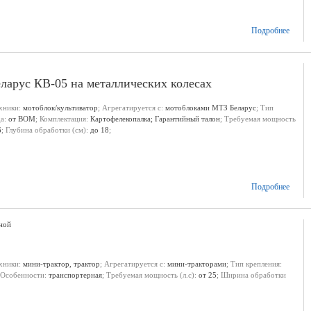
Подробнее
еларус КВ-05 на металлических колесах
ехники:
мотоблок/культиватор
; Агрегатируется с:
мотоблоками МТЗ Беларус
; Тип
да:
от ВОМ
; Комплектация:
Картофелекопалка; Гарантийный талон
; Требуемая мощность
6
; Глубина обработки (см):
до 18
;
Подробнее
ной
ехники:
мини-трактор, трактор
; Агрегатируется с:
мини-тракторами
; Тип крепления:
 Особенности:
транспортерная
; Требуемая мощность (л.с):
от 25
; Ширина обработки