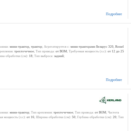
Подробнее
ехники:
мини-трактор, трактор
; Агрегатируется с:
мини-тракторами Беларус 320, Rossel
крепления:
трехточечное
; Тип привода:
от ВОМ
; Требуемая мощность (л.с):
от 12 до 25
бина обработки (см):
18
; Тип выброса:
задний
;
Подробнее
ехники:
мини-трактор
; Тип крепления:
трехточечное
; Тип привода:
от ВОМ
; Частота
ая мощность (л.с):
от 16
; Ширина обработки (см):
50
; Глубина обработки (см):
20
; Тип