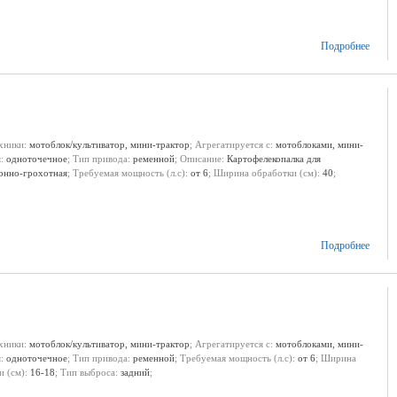
Подробнее
ехники:
мотоблок/культиватор, мини-трактор
; Агрегатируется с:
мотоблоками, мини-
я:
одноточечное
; Тип привода:
ременной
; Описание:
Картофелекопалка для
онно-грохотная
; Требуемая мощность (л.с):
от 6
; Ширина обработки (см):
40
;
Подробнее
ехники:
мотоблок/культиватор, мини-трактор
; Агрегатируется с:
мотоблоками, мини-
я:
одноточечное
; Тип привода:
ременной
; Требуемая мощность (л.с):
от 6
; Ширина
и (см):
16-18
; Тип выброса:
задний
;