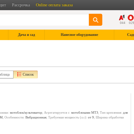
дит
Рассрочка
Online оплата заказа
044
02
Дача и сад
Навесное оборудование
Сад
аблица
Список
ехники:
мотоблок/культиватор
; Агрегатируется с:
мотоблоками МТЗ
; Тип крепления:
для
ОМ
; Особенности:
Вибрационная
; Требуемая мощность (л.с):
от 9
; Ширина обработки