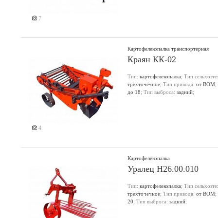
7
Картофелекопалка транспортерная
Краян КК-02
Тип:
картофелекопалка
; Тип сельхозт
трехточечное
; Тип привода:
от ВОМ
;
до 18
; Тип выброса:
задний
;
4
Картофелекопалка
Уралец Н26.00.010
Тип:
картофелекопалка
; Тип сельхозт
трехточечное
; Тип привода:
от ВОМ
;
20
; Тип выброса:
задний
;