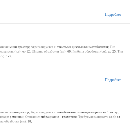
Подробнее
ехники:
мини-трактор
; Агрегатируется с:
тяжелыми дизельными мотоблоками
; Тип
мощность (л.с):
от 12
; Ширина обработки (см):
60
; Глубина обработки (см):
до 25
; Тип
м/ч):
1-3
;
Подробнее
ехники:
мини-трактор
; Агрегатируется с:
мотоблоками, мини-тракторами на 1 точку
;
ривода:
ременной
; Описание:
вибрационно - грохотная
; Требуемая мощность (л.с):
от
ина обработки (см):
18
;