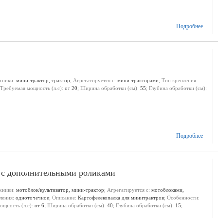
Подробнее
ехники:
мини-трактор, трактор
; Агрегатируется с:
мини-тракторами
; Тип крепления:
 Требуемая мощность (л.с):
от 20
; Ширина обработки (см):
55
; Глубина обработки (см):
Подробнее
с дополнительными роликами
ехники:
мотоблок/культиватор, мини-трактор
; Агрегатируется с:
мотоблоками,
пления:
одноточечное
; Описание:
Картофелекопалка для минитрактров
; Особенности:
ощность (л.с):
от 6
; Ширина обработки (см):
40
; Глубина обработки (см):
15
;