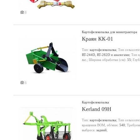
8
Картофелекопалка для минитрактора
Краян КК-01
Тип:
картофелекопалка
; Тип сельхозт
RT-244D, RT-282D и аналогами
; Тип 
л.с.
; Ширина обработки (см):
55
; Глу
6
Картофелекопалка
Kerland 09H
Тип:
картофелекопалка
; Тип сельхозт
вращения ВОМ, об/мин:
540
; Требуем
выброса:
задний
;