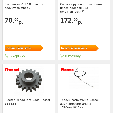
Звездочка Z-17 8 шлицов
Счетчик рулонов для оранж.
редуктора фрезы
пресс-подборщика
(электрический)
70.
172.
00
00
р.
р.
Купить в один клик
Купить в один клик
В корзину
В корзину
Шестерня заднего хода Rossel
Тросик погрузчика Rossel
Z18 КПП
диам.3мм/9мм длина
1510мм/1810мм