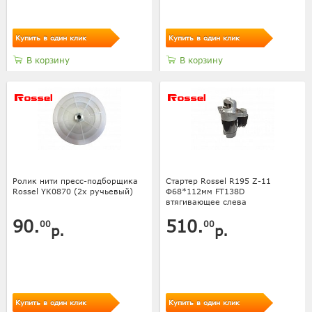
Купить в один клик
Купить в один клик
В корзину
В корзину
Ролик нити пресс-подборщика
Стартер Rossel R195 Z-11
Rossel YK0870 (2х ручьевый)
Ф68*112мм FT138D
втягивающее слева
90.
510.
00
00
р.
р.
Купить в один клик
Купить в один клик