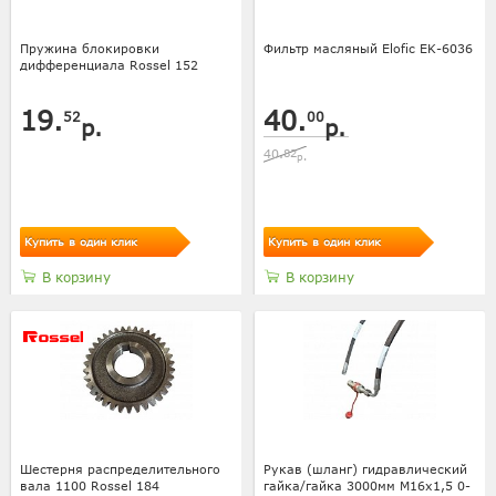
Пружина блокировки
Фильтр масляный Elofic EK-6036
дифференциала Rossel 152
19.
40.
52
00
р.
р.
40.
82
р.
Купить в один клик
Купить в один клик
В корзину
В корзину
Шестерня распределительного
Рукав (шланг) гидравлический
вала 1100 Rossel 184
гайка/гайка 3000мм M16x1,5 0-