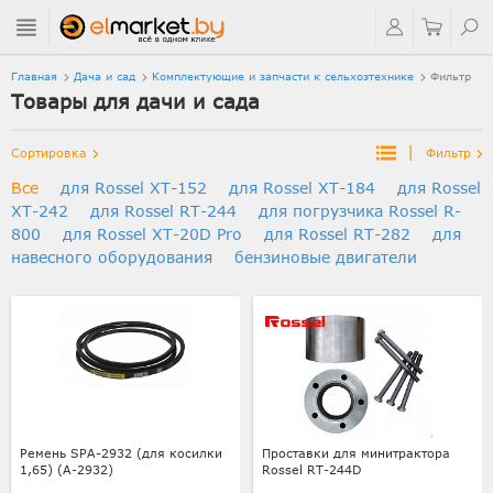
Главная
Дача и сад
Комплектующие и запчасти к сельхозтехнике
Фильтр
Товары для дачи и сада
|
Сортировка
Фильтр
Все
для Rossel XT-152
для Rossel XT-184
для Rossel
XT-242
для Rossel RT-244
для погрузчика Rossel R-
800
для Rossel XT-20D Pro
для Rossel RT-282
для
навесного оборудования
бензиновые двигатели
Ремень SPA-2932 (для косилки
Проставки для минитрактора
1,65) (А-2932)
Rossel RT-244D