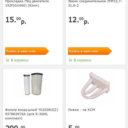
Прокладка ГБЦ двигателя
Звено соединительное 2ПР12,7-
192F(GX460) (92мм)
31,8-2
15.
12.
00
00
р.
р.
Купить в один клик
Купить в один клик
В корзину
В корзину
Фильтр воздушный YK2036U(Z)
Ложка - на КСМ
9378K0976A (для R-3000,
комплект)
00
00