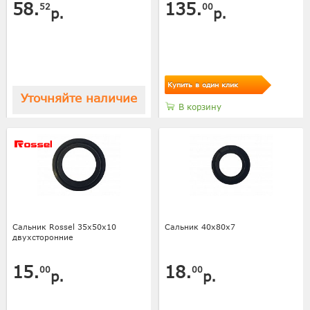
58.
135.
52
00
р.
р.
Купить в один клик
Уточняйте наличие
В корзину
Сальник Rossel 35х50х10
Сальник 40х80х7
двухсторонние
15.
18.
00
00
р.
р.