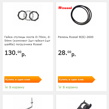
Гайка ступицы моста D-70мм, d-
Ремень Rossel В(Б)-2600
54мм (комплект 2шт гайки+1шт
шайба) погрузчика Rossel
130.
28.
00
00
р.
р.
Купить в один клик
Купить в один клик
В корзину
В корзину