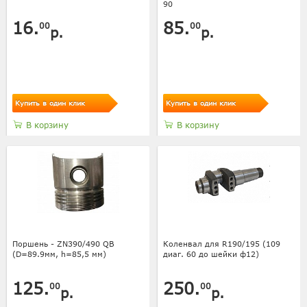
90
16.
85.
00
00
р.
р.
Купить в один клик
Купить в один клик
В корзину
В корзину
Поршень - ZN390/490 QB
Коленвал для R190/195 (109
(D=89.9мм, h=85,5 мм)
диаг. 60 до шейки ф12)
125.
250.
00
00
р.
р.