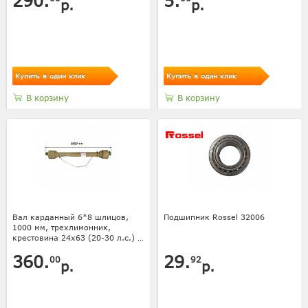
290.
5.
р.
р.
Купить в один клик
Купить в один клик
В корзину
В корзину
Вал карданный 6*8 шлицов,
Подшипник Rossel 32006
1000 мм, трехлимонник,
крестовина 24х63 (20-30 л.с.) с
кожухом
360.
29.
00
92
р.
р.