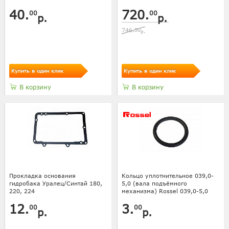
40.
720.
00
00
р.
р.
746.
50
р.
Купить в один клик
Купить в один клик
В корзину
В корзину
Прокладка основания
Кольцо уплотнительное 039,0-
гидробака Уралец/Синтай 180,
5,0 (вала подъёмного
220, 224
механизма) Rossel 039,0-5,0
12.
3.
00
00
р.
р.