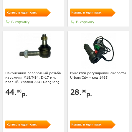
Купить в один клик
Купить в один клик
В корзину
В корзину
Наконечник поворотный резьба
Рукоятки регулировки скорости
наружняя М18/М14, D-17 мм.
Urban/City - код 1465
правый. Уралец 224; DongFeng
44.
28.
00
00
р.
р.
Купить в один клик
Купить в один клик