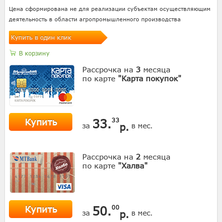
Цена сформирована не для реализации субъектам осуществляющим
деятельность в области агропромышленного производства
Купить в один клик
В корзину
Рассрочка на
3
месяца
по карте
"Карта покупок"
Купить
33.
33
р.
за
в мес.
Рассрочка на
2
месяца
по карте
"Халва"
Купить
50.
00
р.
за
в мес.