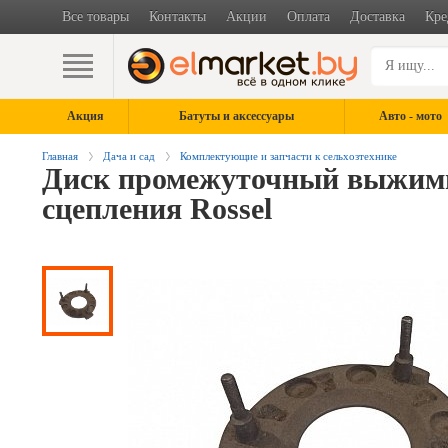
Все товары
Контакты
Акции
Оплата
Доставка
Кре
Акция
Батуты и аксессуары
Авто - мото
Главная
Дача и сад
Комплектующие и запчасти к сельхозтехнике
Диск промежуточный выжимн
сцепления Rossel