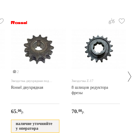
2
Звездочка двухрядная под
Звездочка Z-17
шпонку
Rossel двухрядная
8 шлицов редуктора
фрезы
65.
70.
00
00
р.
р.
наличие уточняйте
у оператора