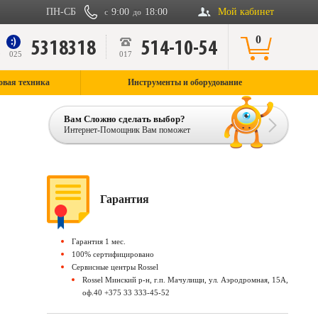
ПН-СБ
9:00
18:00
Мой кабинет
с
до
0
5318318
514-10-54
9
025
017
овая техника
Инструменты и оборудование
Вам Сложно сделать выбор?
Интернет-Помощник Вам поможет
Гарантия
Гарантия 1 мес.
100% сертифицировано
Сервисные центры Rossel
Rossel Минский р-н, г.п. Мачулищи, ул. Аэродромная, 15А,
оф.40 +375 33 333-45-52