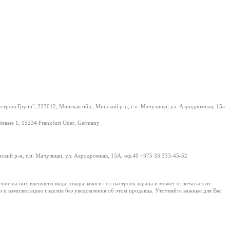
тронгГрупп", 223012, Минская обл., Минский р-н, г.п. Мачулищи, ул. Аэродромная, 15а
Strasse 1, 15234 Frankfurt Oder, Germany
нский р-н, г.п. Мачулищи, ул. Аэродромная, 15А, оф.40 +375 33 333-45-52
е на них внешнего вида товара зависит от настроек экрана и может отличаться от
и и комплектацию изделия без уведомления об этом продавца. Уточняйте важные для Вас