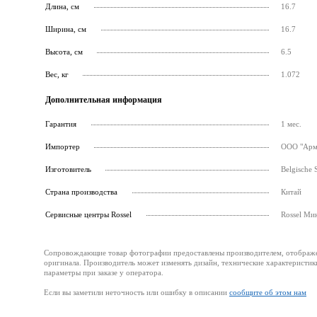
Длина, см
16.7
Ширина, см
16.7
Высота, см
6.5
Вес, кг
1.072
Дополнительная информация
Гарантия
1 мес.
Импортер
ООО "Армс
Изготовитель
Belgische 
Страна производства
Китай
Cервисные центры Rossel
Rossel Ми
Сопровождающие товар фотографии предоставлены производителем, отображени
оригинала. Производитель может изменять дизайн, технические характеристик
параметры при заказе у оператора.
Если вы заметили неточность или ошибку в описании
сообщите об этом нам