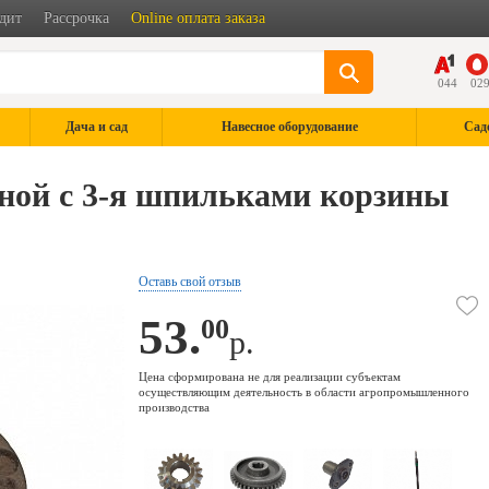
дит
Рассрочка
Online оплата заказа
044
02
Дача и сад
Навесное оборудование
Сад
ой с 3-я шпильками корзины
Оставь свой отзыв
53.
00
р.
Цена сформирована не для реализации субъектам
осуществляющим деятельность в области агропромышленного
производства