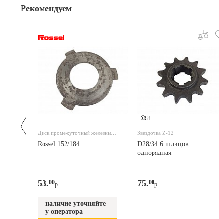
Рекомендуем
8
ора
Диск промежуточный железный
Звездочка Z-12
корзины сцепления для 152/184
Rossel 152/184
D28/34 6 шлицов
однорядная
53.
75.
00
00
р.
р.
те
наличие уточняйте
у оператора