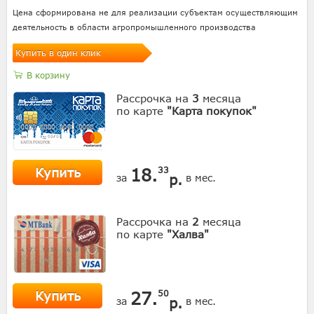
Цена сформирована не для реализации субъектам осуществляющим
деятельность в области агропромышленного производства
Купить в один клик
В корзину
Рассрочка на
3
месяца
по карте
"Карта покупок"
Купить
18.
33
р.
за
в мес.
Рассрочка на
2
месяца
по карте
"Халва"
Купить
27.
50
р.
за
в мес.