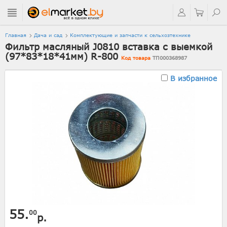
Главная
Дача и сад
Комплектующие и запчасти к сельхозтехнике
Фильтр масляный J0810 вставка с выемкой
(97*83*18*41мм) R-800
Код товара
ТП000368987
В избранное
55.
00
р.