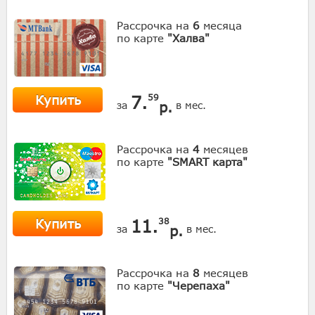
Рассрочка на
6
месяца
по карте
"Халва"
Купить
7.
59
р.
за
в мес.
Рассрочка на
4
месяцев
по карте
"SMART карта"
Купить
11.
38
р.
за
в мес.
Рассрочка на
8
месяцев
по карте
"Черепаха"