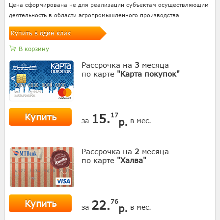
Цена сформирована не для реализации субъектам осуществляющим
деятельность в области агропромышленного производства
Купить в один клик
В корзину
Рассрочка на
3
месяца
по карте
"Карта покупок"
Купить
15.
17
р.
за
в мес.
Рассрочка на
2
месяца
по карте
"Халва"
Купить
22.
76
р.
за
в мес.