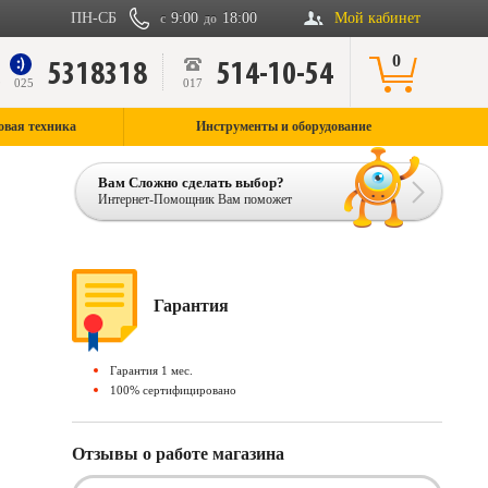
ПН-СБ
9:00
18:00
Мой кабинет
с
до
0
5318318
514-10-54
9
025
017
овая техника
Инструменты и оборудование
Вам Сложно сделать выбор?
Интернет-Помощник Вам поможет
Гарантия
Гарантия 1 мес.
100% сертифицировано
Отзывы о работе магазина