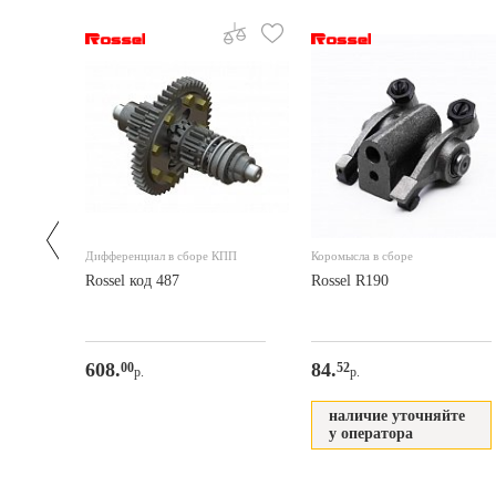
Дифференциал в сборе КПП
Коромысла в сборе
2/184
Rossel код 487
Rossel R190
608.
84.
00
52
р.
р.
те
наличие уточняйте
у оператора