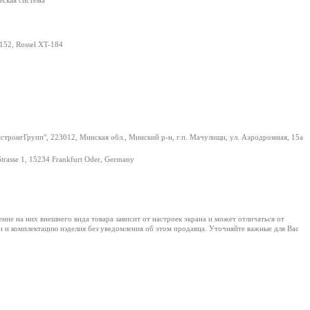
еская система
152, Rossel XT-184
тронгГрупп", 223012, Минская обл., Минский р-н, г.п. Мачулищи, ул. Аэродромная, 15а
Strasse 1, 15234 Frankfurt Oder, Germany
е на них внешнего вида товара зависит от настроек экрана и может отличаться от
и и комплектацию изделия без уведомления об этом продавца. Уточняйте важные для Вас