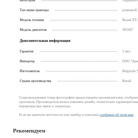
Категория
гидравлич
Тип мини-трактора
ременной
Модель техники
Rossel XT-
Модель двигателя
305407
Дополнительная информация
Гарантия
1 мес.
Импортер
ООО "Армс
Изготовитель
Belgische 
Страна производства
Китай
Сопровождающие товар фотографии предоставлены производителем, отображени
оригинала. Производитель может изменять дизайн, технические характеристик
параметры при заказе у оператора.
Если вы заметили неточность или ошибку в описании
сообщите об этом нам
Рекомендуем