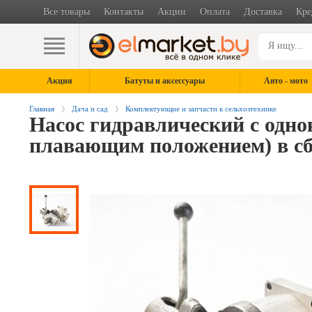
Все товары
Контакты
Акции
Оплата
Доставка
Кре
Акция
Батуты и аксессуары
Авто - мото
Главная
Дача и сад
Комплектующие и запчасти к сельхозтехнике
Насос гидравлический с одно
плавающим положением) в сб