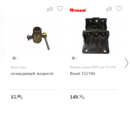
2
3
Кран слива
Крышка задняя КПП для 152/184
охлаждающей жидкости
Rossel 152/184
15.
149.
00
52
р.
р.