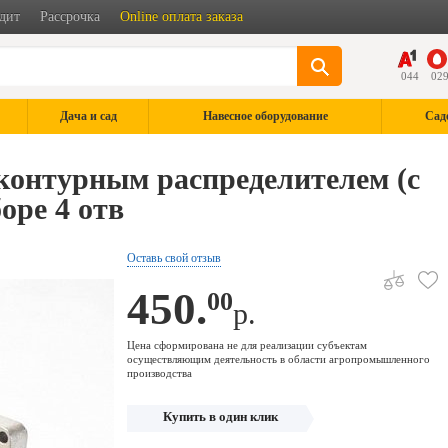
дит
Рассрочка
Online оплата заказа
044
02
Дача и сад
Навесное оборудование
Сад
контурным распределителем (с
оре 4 отв
Оставь свой отзыв
450.
00
р.
Цена сформирована не для реализации субъектам
осуществляющим деятельность в области агропромышленного
производства
Купить в один клик