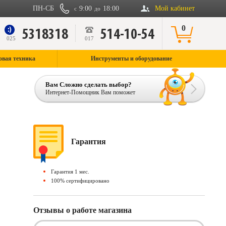
ПН-СБ
9:00
18:00
Мой кабинет
с
до
0
5318318
514-10-54
9
025
017
овая техника
Инструменты и оборудование
Вам Сложно сделать выбор?
Интернет-Помощник Вам поможет
Гарантия
Гарантия 1 мес.
100% сертифицировано
Отзывы о работе магазина