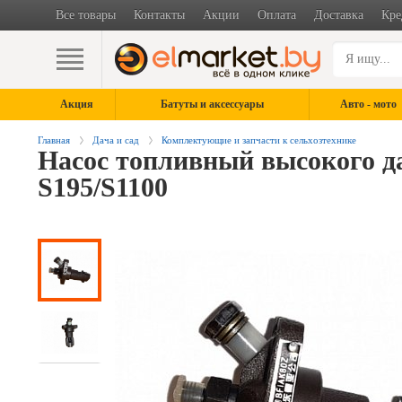
Все товары
Контакты
Акции
Оплата
Доставка
Кре
Акция
Батуты и аксессуары
Авто - мото
Главная
Дача и сад
Комплектующие и запчасти к сельхозтехнике
Насос топливный высокого 
S195/S1100