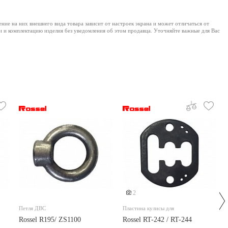
е на них внешнего вида товара зависит от настроек экрана и может отличаться от
и и комплектацию изделия без уведомления об этом продавца. Уточняйте важные для Вас
2
Петля ДВС
Пластина кулисы для
Rossel R195/ ZS1100
Rossel RT-242 / RT-244