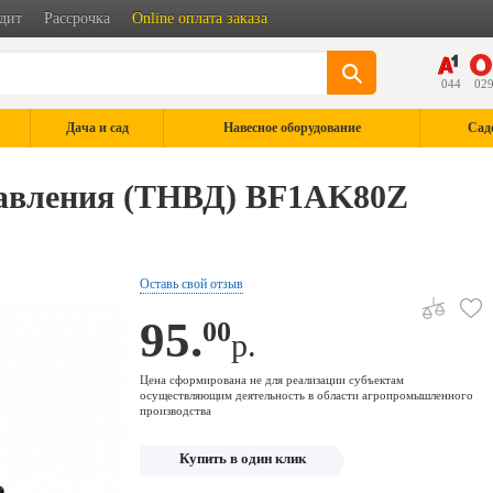
дит
Рассрочка
Online оплата заказа
044
02
Дача и сад
Навесное оборудование
Сад
давления (ТНВД) BF1AK80Z
Оставь свой отзыв
95.
00
р.
Цена сформирована не для реализации субъектам
осуществляющим деятельность в области агропромышленного
производства
Купить в один клик