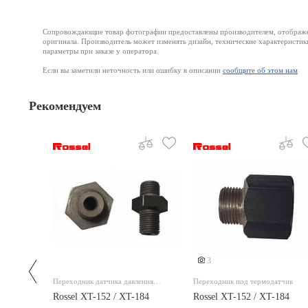
Сопровождающие товар фотографии предоставлены производителем, отображени
оригинала. Производитель может изменять дизайн, технические характеристик
параметры при заказе у оператора.
Если вы заметили неточность или ошибку в описании
сообщите об этом нам
Рекомендуем
3
ередач
Переходник датчика давления
Переходник под термодатчик
масла
184
Rossel XT-152 / XT-184
Rossel XT-152 / XT-184