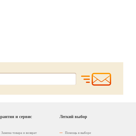
58.
33.
23.
52
00
40
р.
р.
р
рантия и сервис
Легкий выбор
Замена товара и возврат
Помощь в выборе