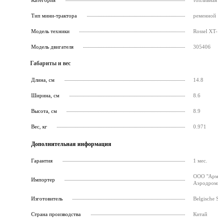
Категория
топливная
Тип мини-трактора
ременной
Модель техники
Rossel XT-
Модель двигателя
305406
Габариты и вес
Длина, см
14.8
Ширина, см
8.6
Высота, см
8.9
Вес, кг
0.971
Дополнительная информация
Гарантия
1 мес.
ООО "Армс
Импортер
Аэродромн
Изготовитель
Belgische 
Страна производства
Китай