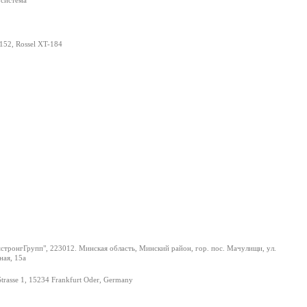
 система
152, Rossel XT-184
тронгГрупп", 223012. Минская область, Минский район, гор. пос. Мачулищи, ул.
ая, 15а
Strasse 1, 15234 Frankfurt Oder, Germany