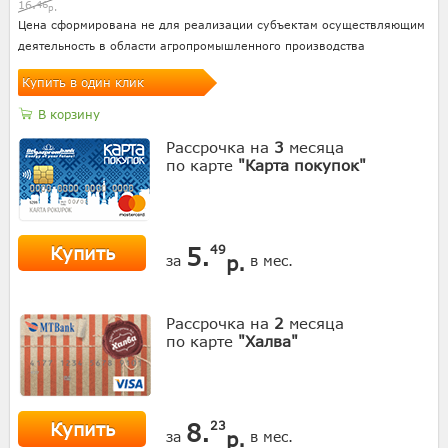
16.
46
р.
Цена сформирована не для реализации субъектам осуществляющим
деятельность в области агропромышленного производства
Купить в один клик
В корзину
Рассрочка на
3
месяца
по карте
"Карта покупок"
Купить
5.
49
р.
за
в мес.
Рассрочка на
2
месяца
по карте
"Халва"
Купить
8.
23
р.
за
в мес.