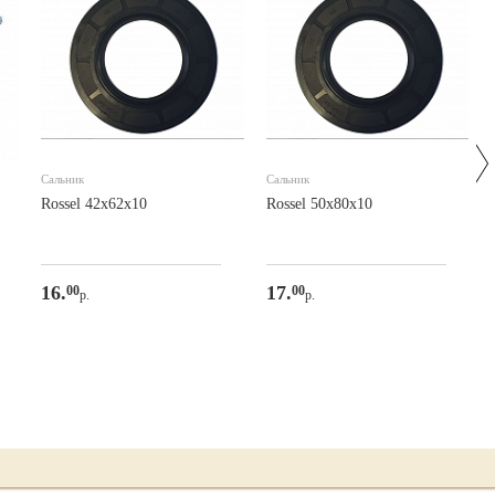
Сальник
Сальник
Rossel 42х62х10
Rossel 50х80х10
16.
17.
00
00
р.
р.