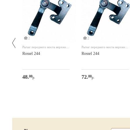
2
2
Рычаг переднего моста верхний
Рычаг переднего моста верхний
244/282 Левый
244/282 Правый
Rossel 244
Rossel 244
48.
72.
00
80
р.
р.