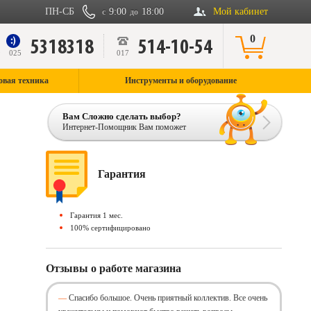
ПН-СБ
9:00
18:00
Мой кабинет
с
до
0
5318318
514-10-54
9
025
017
овая техника
Инструменты и оборудование
Вам Сложно сделать выбор?
Интернет-Помощник Вам поможет
Гарантия
Гарантия 1 мес.
100% сертифицировано
Отзывы о работе магазина
Спасибо большое. Очень приятный коллектив. Все очень