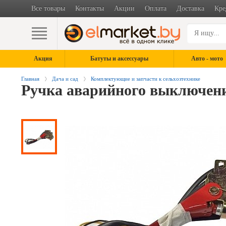
Все товары
Контакты
Акции
Оплата
Доставка
Кре
Акция
Батуты и аксессуары
Авто - мото
Главная
Дача и сад
Комплектующие и запчасти к сельхозтехнике
Ручка аварийного выключени