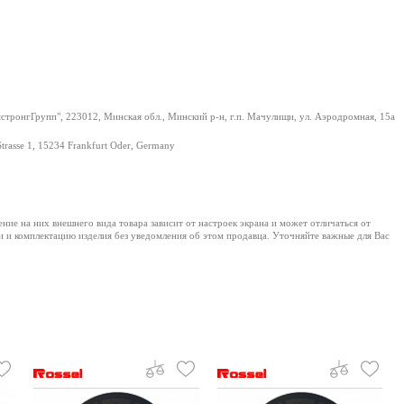
тронгГрупп", 223012, Минская обл., Минский р-н, г.п. Мачулищи, ул. Аэродромная, 15а
Strasse 1, 15234 Frankfurt Oder, Germany
е на них внешнего вида товара зависит от настроек экрана и может отличаться от
и и комплектацию изделия без уведомления об этом продавца. Уточняйте важные для Вас