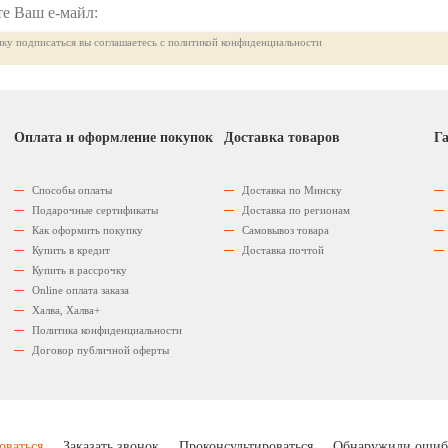
ку подписаться вы соглашаетесь с политикой конфиденциальности
Оплата и оформление покупок
Доставка товаров
Га
Способы оплаты
Доставка по Минску
Подарочные сертификаты
Доставка по регионам
Как оформить покупку
Самовывоз товара
Купить в кредит
Доставка почтой
Купить в рассрочку
Оnline оплата заказа
Халва, Халва+
Политика конфиденциальности
Договор публичной оферты
оваться
Заказать звонок
Проконсультироваться
Обнаружили ошиб