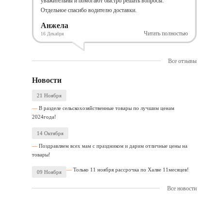
уважительны и помогают быстро решать вопросы.
Отдельное спасибо водителю доставки.
Анжела
Читать полностью
16 Декабря
Все отзывы
Новости
21 Ноября
В разделе сельскохозяйственные товары по лучшим ценам
2024года!
14 Октября
Поздравляем всех мам с праздником и дарим отличные цены на
товары!
Только 11 ноября рассрочка по Халве 11месяцев!
09 Ноября
Все новости