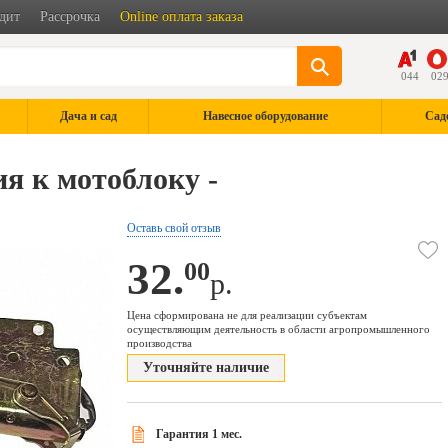
дит
Рассрочка
Online оплата заказа
044
02
Дача и сад
Навесное оборудование
Сад
я к мотоблоку -
Оставь свой отзыв
32.
00
р.
Цена сформирована не для реализации субъектам
осуществляющим деятельность в области агропромышленного
производства
Уточняйте наличие
Гарантия 1 мес.