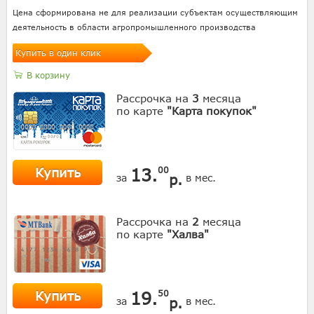
Цена сформирована не для реализации субъектам осуществляющим
деятельность в области агропромышленного производства
Купить в один клик
В корзину
Рассрочка на
3
месяца
по карте
"Карта покупок"
Купить
13.
00
р.
за
в мес.
Рассрочка на
2
месяца
по карте
"Халва"
Купить
19.
50
р.
за
в мес.