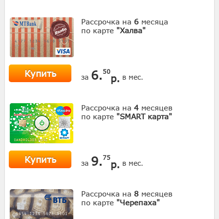
Рассрочка на
6
месяца
по карте
"Халва"
Купить
6.
50
р.
за
в мес.
Рассрочка на
4
месяцев
по карте
"SMART карта"
Купить
9.
75
р.
за
в мес.
Рассрочка на
8
месяцев
по карте
"Черепаха"