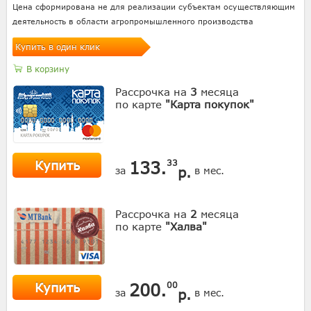
Цена сформирована не для реализации субъектам осуществляющим
деятельность в области агропромышленного производства
Купить в один клик
В корзину
Рассрочка на
3
месяца
по карте
"Карта покупок"
Купить
133.
33
р.
за
в мес.
Рассрочка на
2
месяца
по карте
"Халва"
Купить
200.
00
р.
за
в мес.