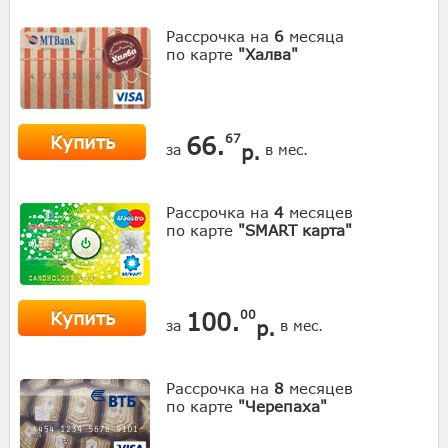
Рассрочка на
6
месяца
по карте
"Халва"
Купить
66.
67
р.
за
в мес.
Рассрочка на
4
месяцев
по карте
"SMART карта"
Купить
100.
00
р.
за
в мес.
Рассрочка на
8
месяцев
по карте
"Черепаха"