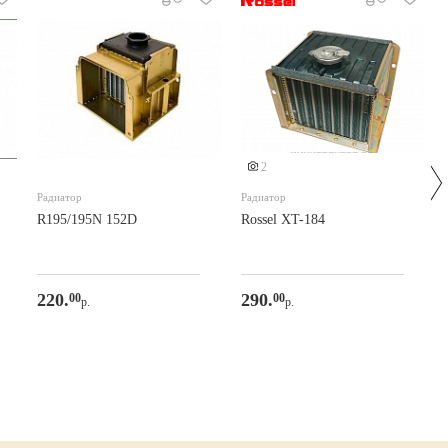
2
Радиатор
Радиатор
R195/195N 152D
Rossel XT-184
220.
290.
00
00
р.
р.