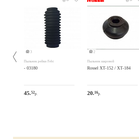
3
2
я
Пыльник рейки Febi
Пыльник шаровой
- 03180
Rossel XT-152 / XT-184
45.
20.
52
16
р.
р.