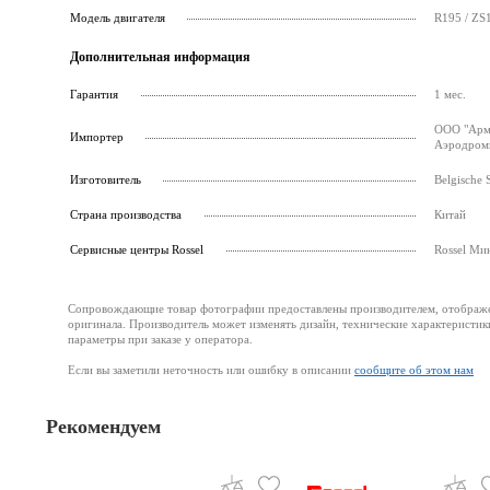
Модель двигателя
R195 / ZS
Дополнительная информация
Гарантия
1 мес.
ООО "Армс
Импортер
Аэродромн
Изготовитель
Belgische 
Страна производства
Китай
Cервисные центры Rossel
Rossel Ми
Сопровождающие товар фотографии предоставлены производителем, отображени
оригинала. Производитель может изменять дизайн, технические характеристик
параметры при заказе у оператора.
Если вы заметили неточность или ошибку в описании
сообщите об этом нам
Рекомендуем