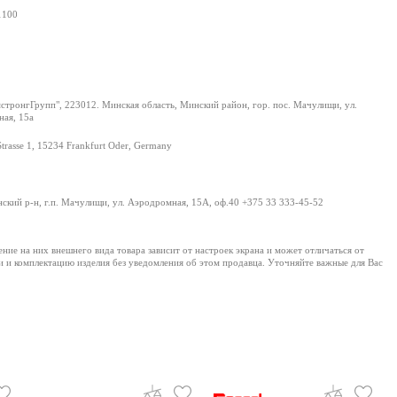
1100
тронгГрупп", 223012. Минская область, Минский район, гор. пос. Мачулищи, ул.
ая, 15а
Strasse 1, 15234 Frankfurt Oder, Germany
нский р-н, г.п. Мачулищи, ул. Аэродромная, 15А, оф.40 +375 33 333-45-52
е на них внешнего вида товара зависит от настроек экрана и может отличаться от
и и комплектацию изделия без уведомления об этом продавца. Уточняйте важные для Вас