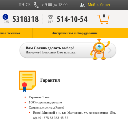
ПН-СБ
9:00
18:00
Мой кабинет
с
до
0
5318318
514-10-54
9
025
017
овая техника
Инструменты и оборудование
Вам Сложно сделать выбор?
Интернет-Помощник Вам поможет
Гарантия
Гарантия 1 мес.
100% сертифицировано
Сервисные центры Rossel
Rossel Минский р-н, г.п. Мачулищи, ул. Аэродромная, 15А,
оф.40 +375 33 333-45-52