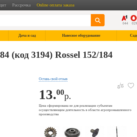
дит
Рассрочка
Online оплата заказа
044
02
Дача и сад
Навесное оборудование
Сад
4 (код 3194) Rossel 152/184
Оставь свой отзыв
13.
00
р.
Цена сформирована не для реализации субъектам
осуществляющим деятельность в области агропромышленного
производства