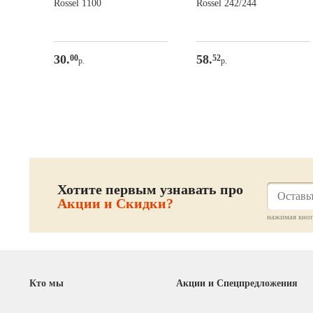
44D
Rossel 1100
Rossel 242/244
2,Направляющие 2)
30.
58.
00
52
р.
р.
Хотите первым узнавать про
Акции и Скидки?
нажимая кноп
Кто мы
Акции и Спецпредложения