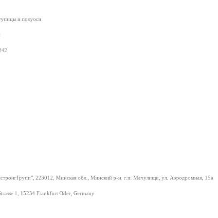
ступицы и полуоси
й
242
тронгГрупп", 223012, Минская обл., Минский р-н, г.п. Мачулищи, ул. Аэродромная, 15а
Strasse 1, 15234 Frankfurt Oder, Germany