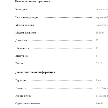
Основные характеристики
Категория
рулевая, 
Тип мини-трактора
карданны
Модель техники
Rossel RT-
Модель двигателя
305399
Длина, см
23
Ширина, см
11
Высота, см
4
Вес, кг
0.818
Дополнительная информация
Гарантия
1 мес.
Импортер
ООО "Армс
Изготовитель
Belgische 
Страна производства
Китай