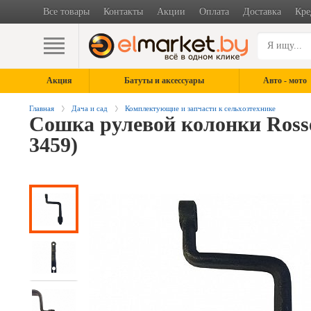
Все товары
Контакты
Акции
Оплата
Доставка
Кре
Акция
Батуты и аксессуары
Авто - мото
Главная
Дача и сад
Комплектующие и запчасти к сельхозтехнике
Сошка рулевой колонки Rossel
3459)