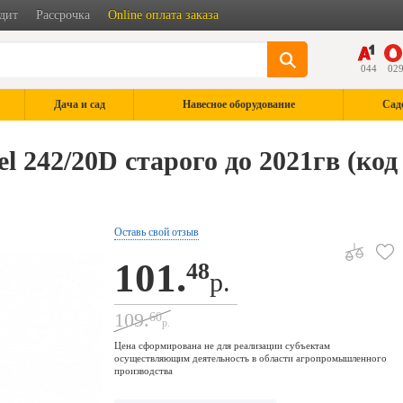
дит
Рассрочка
Online оплата заказа
044
02
Дача и сад
Навесное оборудование
Сад
 242/20D старого до 2021гв (код
Оставь свой отзыв
101.
48
р.
109.
60
р.
Цена сформирована не для реализации субъектам
осуществляющим деятельность в области агропромышленного
производства