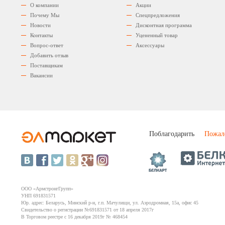
О компании
Акции
Почему Мы
Спецпредложения
Новости
Дисконтная программа
Контакты
Уцененный товар
Вопрос-ответ
Аксессуары
Добавить отзыв
Поставщикам
Вакансии
Поблагодарить
Пожал
ООО «АрмстронгГрупп»
УНП 691831571
Юр. адрес: Беларусь, Минский р-н, г.п. Мачулищи, ул. Аэродромная, 15а, офис 45
Свидетельство о регистрации №691831571 от 18 апреля 2017г
В Торговом реестре с 16 декабря 2019г № 468454