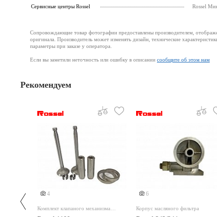
Cервисные центры Rossel
Rossel Ми
Сопровождающие товар фотографии предоставлены производителем, отображени
оригинала. Производитель может изменять дизайн, технические характеристик
параметры при заказе у оператора.
Если вы заметили неточность или ошибку в описании
сообщите об этом нам
Рекомендуем
4
6
D
Комплект клапаного механизма
Корпус масляного фильтра
1100 (2 тарелки,Сухари