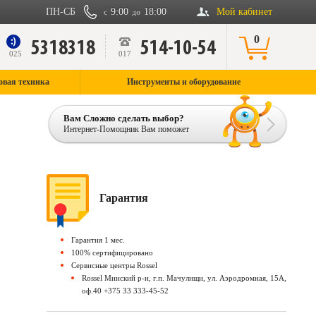
ПН-СБ
9:00
18:00
Мой кабинет
с
до
0
5318318
514-10-54
9
025
017
овая техника
Инструменты и оборудование
Вам Сложно сделать выбор?
Интернет-Помощник Вам поможет
Гарантия
Гарантия 1 мес.
100% сертифицировано
Сервисные центры Rossel
Rossel Минский р-н, г.п. Мачулищи, ул. Аэродромная, 15А,
оф.40 +375 33 333-45-52