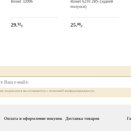
Rossel 32006
Rossel 6210 2RS (задней
полуоси)
29.
25.
92
00
р.
р.
ку подписаться вы соглашаетесь с политикой конфиденциальности
Оплата и оформление покупок
Доставка товаров
Га