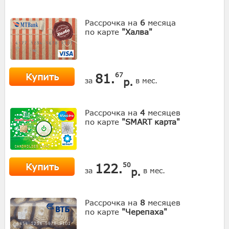
Рассрочка на
6
месяца
по карте
"Халва"
Купить
81.
67
р.
за
в мес.
Рассрочка на
4
месяцев
по карте
"SMART карта"
Купить
122.
50
р.
за
в мес.
Рассрочка на
8
месяцев
по карте
"Черепаха"