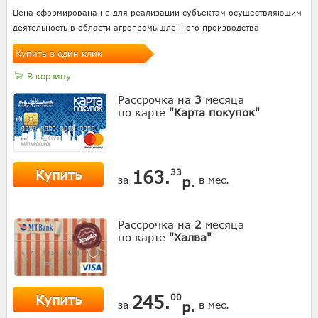
Цена сформирована не для реализации субъектам осуществляющим
деятельность в области агропромышленного производства
Купить в один клик
В корзину
Рассрочка на
3
месяца
по карте
"Карта покупок"
Купить
163.
33
р.
за
в мес.
Рассрочка на
2
месяца
по карте
"Халва"
Купить
245.
00
р.
за
в мес.