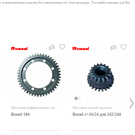
и и комплектацию изделия без уведомления об этом продавца. Уточняйте важные для Вас
3
Шестерня дифференциала для
Шестерня задней передачи
184 Z47
Rossel 184
Rossel z=16/24 для 242/244