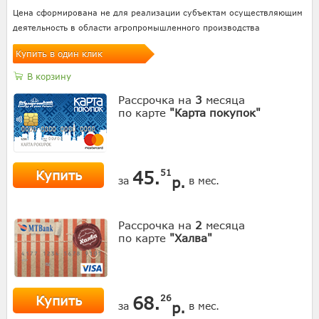
Цена сформирована не для реализации субъектам осуществляющим
деятельность в области агропромышленного производства
Купить в один клик
В корзину
Рассрочка на
3
месяца
по карте
"Карта покупок"
Купить
45.
51
р.
за
в мес.
Рассрочка на
2
месяца
по карте
"Халва"
Купить
68.
26
р.
за
в мес.