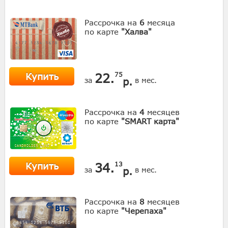
Рассрочка на
6
месяца
по карте
"Халва"
Купить
22.
75
р.
за
в мес.
Рассрочка на
4
месяцев
по карте
"SMART карта"
Купить
34.
13
р.
за
в мес.
Рассрочка на
8
месяцев
по карте
"Черепаха"