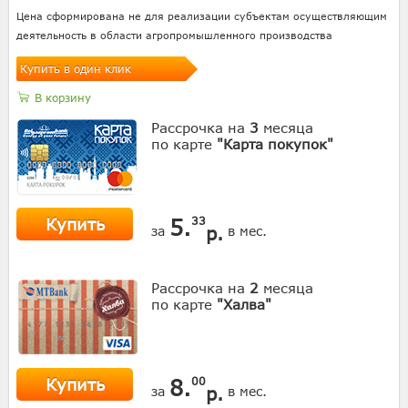
Цена сформирована не для реализации субъектам осуществляющим
деятельность в области агропромышленного производства
Купить в один клик
В корзину
Рассрочка на
3
месяца
по карте
"Карта покупок"
Купить
5.
33
р.
за
в мес.
Рассрочка на
2
месяца
по карте
"Халва"
Купить
8.
00
р.
за
в мес.