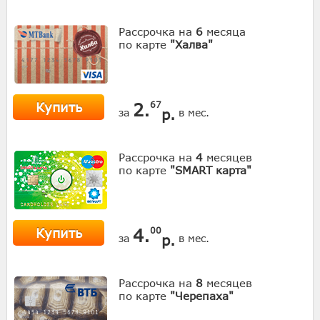
Рассрочка на
6
месяца
по карте
"Халва"
Купить
2.
67
р.
за
в мес.
Рассрочка на
4
месяцев
по карте
"SMART карта"
Купить
4.
00
р.
за
в мес.
Рассрочка на
8
месяцев
по карте
"Черепаха"