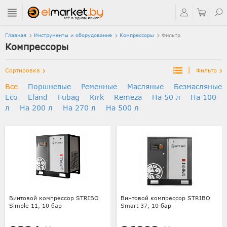
Главная
Инструменты и оборудование
Компрессоры
Фильтр
Компрессоры
|
Сортировка
Фильтр
Все
Поршневые
Ременные
Масляные
Безмасляные
Eco
Eland
Fubag
Kirk
Remeza
На 50 л
На 100
л
На 200 л
На 270 л
На 500 л
Винтовой компрессор STRIBO
Винтовой компрессор STRIBO
Simple 11, 10 бар
Smart 37, 10 бар