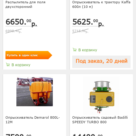
Распылитель для поля
Опрыскиватель к трактору Kaffa
двухсторонний
600л (10 м)
6650.
5625.
00
00
р.
р.
6998.
40
5715.
36
р.
р.
В корзину
Купить в один клик
Под заказ, 20 дней
В корзину
Опрыскиватель Demarol 800L-
Опрыскиватель садовый Badilli
12М
SPEEDY TURBO 800