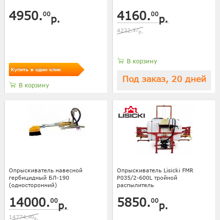
4950.
4160.
00
00
р.
р.
4222.
37
р.
В корзину
Купить в один клик
Под заказ, 20 дней
В корзину
Опрыскиватель навесной
Опрыскиватель Lisicki FMR
гербицидный БЛ-190
P035/2-600L тройной
(односторонний)
распылитель
14000.
5850.
00
00
р.
р.
14774.
40
р.