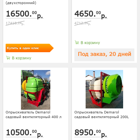
(двухсторонний)
16500.
4650.
00
00
р.
р.
17418.
24
4712.
26
р.
р.
В корзину
Купить в один клик
Под заказ, 20 дней
В корзину
Опрыскиватель Demarol
Опрыскиватель Demarol
садовый вентиляторный 400 л
садовый вентиляторный 200L
10500.
8950.
00
00
р.
р.