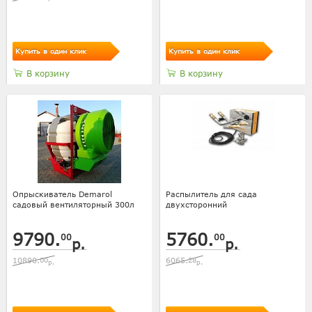
Купить в один клик
Купить в один клик
В корзину
В корзину
Опрыскиватель Demarol
Распылитель для сада
садовый вентиляторный 300л
двухсторонний
9790.
5760.
00
00
р.
р.
10890.
00
6065.
28
р.
р.