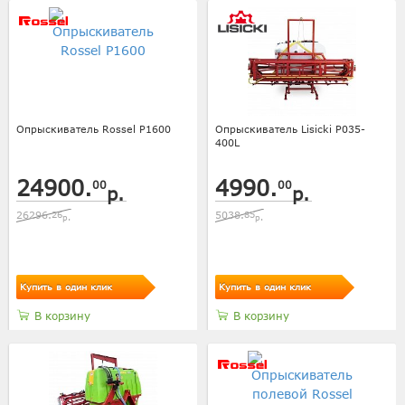
Опрыскиватель Rossel P1600
Опрыскиватель Lisicki P035-
400L
24900.
4990.
00
00
р.
р.
26296.
26
5038.
85
р.
р.
Купить в один клик
Купить в один клик
В корзину
В корзину