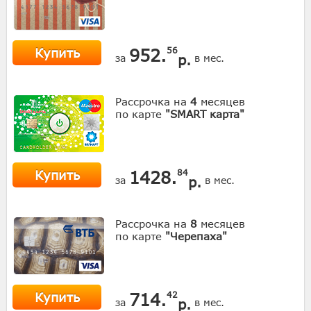
Купить
952.
56
р.
за
в мес.
Рассрочка на
4
месяцев
по карте
"SMART карта"
Купить
1428.
84
р.
за
в мес.
Рассрочка на
8
месяцев
по карте
"Черепаха"
Купить
714.
42
р.
за
в мес.