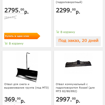
(гидроповоротный)
2795.
2299.
00
00
р.
р.
2844.
03
р.
В корзину
Купить в один клик
Под заказ, 20 дней
В корзину
Отвал для снега и
Отвал коммунальный с
выравнивания грунта (под МТЗ)
гидроповоротом Rossel (для
МТЗ 82/80/892)
369.
2997.
00
00
р.
р.