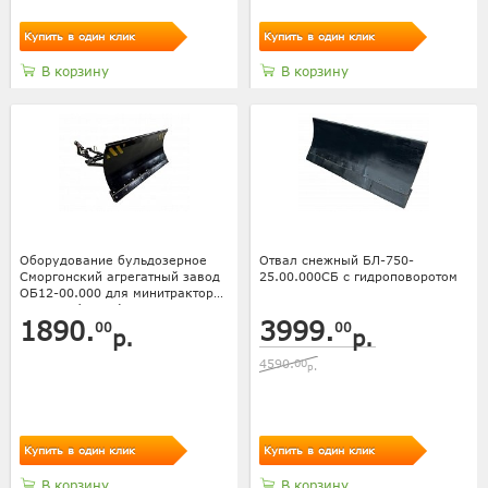
Купить в один клик
Купить в один клик
В корзину
В корзину
Оборудование бульдозерное
Отвал снежный БЛ-750-
Сморгонский агрегатный завод
25.00.000СБ с гидроповоротом
ОБ12-00.000 для минитрактора
МТЗ 132 (отвал)
1890.
3999.
00
00
р.
р.
4590.
00
р.
Купить в один клик
Купить в один клик
В корзину
В корзину