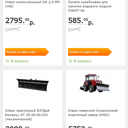
Отвал коммунальный ОК-2,5 МП
Лопата скребковая для
(т40)
пахотно-ездового модуля
СМАРТ-04
2795.
585.
00
00
р.
р.
2799.
36
622.
08
р.
р.
Купить в один клик
Купить в один клик
В корзину
В корзину
Отвал тракторный БЗТДиА
Отвал навесной Сморгонский
Беларус ОТ 25-00.00.010
агрегатный завод ОН921
(механический)