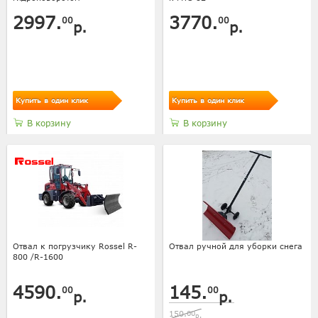
2997.
3770.
00
00
р.
р.
Купить в один клик
Купить в один клик
В корзину
В корзину
Отвал к погрузчику Rossel R-
Отвал ручной для уборки снега
800 /R-1600
4590.
145.
00
00
р.
р.
150.
00
р.