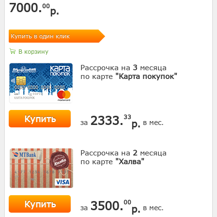
7000.
00
р.
Купить в один клик
В корзину
Рассрочка на
3
месяца
по карте
"Карта покупок"
Купить
2333.
33
р.
за
в мес.
Рассрочка на
2
месяца
по карте
"Халва"
Купить
3500.
00
р.
за
в мес.