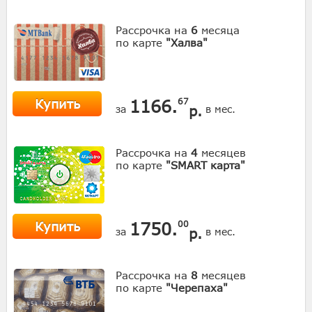
Рассрочка на
6
месяца
по карте
"Халва"
Купить
1166.
67
р.
за
в мес.
Рассрочка на
4
месяцев
по карте
"SMART карта"
Купить
1750.
00
р.
за
в мес.
Рассрочка на
8
месяцев
по карте
"Черепаха"