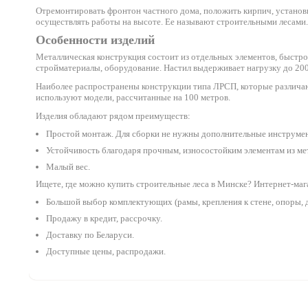
Отремонтировать фронтон частного дома, положить кирпич, установи
осуществлять работы на высоте. Ее называют строительными лесами.
Особенности изделий
Металлическая конструкция состоит из отдельных элементов, быстро
стройматериалы, оборудование. Настил выдерживает нагрузку до 200 
Наиболее распространены конструкции типа ЛРСП, которые различают
используют модели, рассчитанные на 100 метров.
Изделия обладают рядом преимуществ:
Простой монтаж. Для сборки не нужны дополнительные инструме
Устойчивость благодаря прочным, износостойким элементам из ме
Малый вес.
Ищете, где можно купить строительные леса в Минске? Интернет-мага
Большой выбор комплектующих (рамы, крепления к стене, опоры, 
Продажу в кредит, рассрочку.
Доставку по Беларуси.
Доступные цены, распродажи.