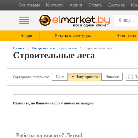
Все товары
Контакты
Акции
Оплата
Доставка
Кре
Акция
Батуты и аксессуары
Авто - мото
Главная
Инструменты и оборудование
Строительные леса
Строительные леса
Цене
Популярности
Новизне
Т
Сортировать товары по:
Извините, по Вашему запросу ничего не найдено
Работы на высоте? Легко!