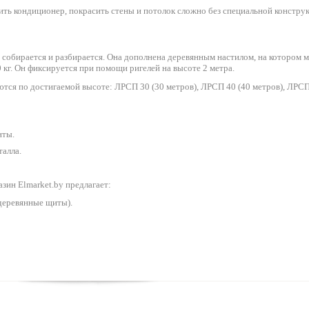
ть кондиционер, покрасить стены и потолок сложно без специальной конструк
 собирается и разбирается. Она дополнена деревянным настилом, на котором м
кг. Он фиксируется при помощи ригелей на высоте 2 метра.
ся по достигаемой высоте: ЛРСП 30 (30 метров), ЛРСП 40 (40 метров), ЛРСП 
нты.
талла.
зин Elmarket.by предлагает:
деревянные щиты).