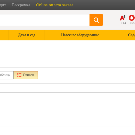
дит
Рассрочка
Online оплата заказа
044
02
Дача и сад
Навесное оборудование
Сад
аблица
Список