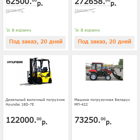
62500.
272658.
00
00
р.
р.
66558.
00
284028.
77
р.
р.
В корзину
В корзину
Под заказ, 20 дней
Под заказ, 20 дней
Дизельный вилочный погрузчик
Машина погрузочная Беларус
Hyundai 18D-7E
МП-422
122000.
73250.
00
00
р.
р.