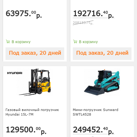
63975.
192716.
00
40
р.
р.
208133.
71
р.
В корзину
В корзину
Под заказ, 20 дней
Под заказ, 20 дней
Газовый вилочный погрузчик
Мини-погрузчик Sunward
Hyundai 15L-7M
SWTL4528
129500.
249452.
00
40
р.
р.