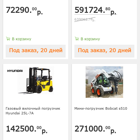
72290.
591724.
00
80
р.
р.
639062.
78
р.
В корзину
В корзину
Под заказ, 20 дней
Под заказ, 20 дней
Газовый вилочный погрузчик
Мини-погрузчик Bobcat s510
Hyundai 25L-7A
142500.
271000.
00
00
р.
р.