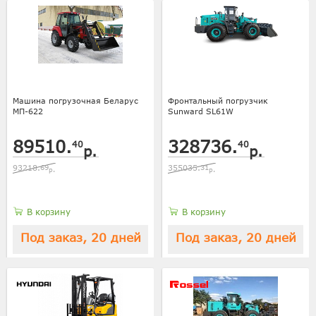
Машина погрузочная Беларус
Фронтальный погрузчик
МП-622
Sunward SL61W
89510.
328736.
40
40
р.
р.
93218.
69
355035.
31
р.
р.
В корзину
В корзину
Под заказ, 20 дней
Под заказ, 20 дней