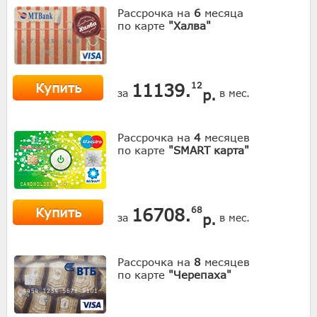
Рассрочка на
6
месяца
по карте
"Халва"
Купить
11139.
12
р.
за
в мес.
Рассрочка на
4
месяцев
по карте
"SMART карта"
Купить
16708.
68
р.
за
в мес.
Рассрочка на
8
месяцев
по карте
"Черепаха"