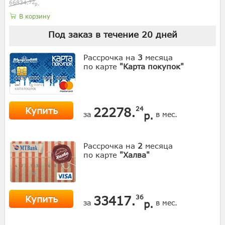
66834.
72
р.
В корзину
Под заказ в течение
20
дней
Рассрочка на
3
месяца
по карте
"Карта покупок"
Купить
22278.
24
р.
за
в мес.
Рассрочка на
2
месяца
по карте
"Халва"
Купить
33417.
36
р.
за
в мес.