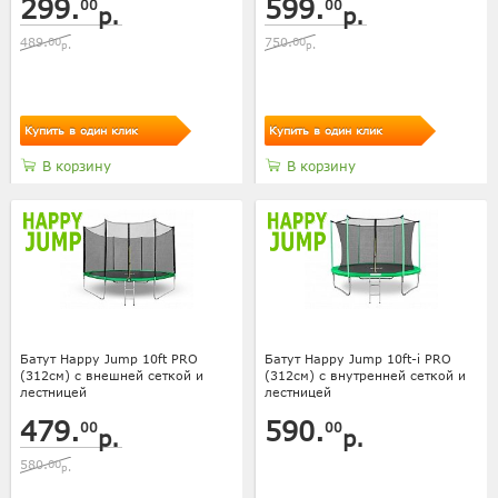
299.
599.
00
00
р.
р.
489.
00
750.
00
р.
р.
Купить в один клик
Купить в один клик
В корзину
В корзину
Батут Happy Jump 10ft PRO
Батут Happy Jump 10ft-i PRO
(312см) с внешней сеткой и
(312см) с внутренней сеткой и
лестницей
лестницей
479.
590.
00
00
р.
р.
580.
00
р.