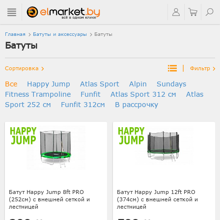
Главная
Батуты и аксессуары
Батуты
Батуты
|
Сортировка
Фильтр
Все
Happy Jump
Atlas Sport
Alpin
Sundays
Fitness Trampoline
Funfit
Atlas Sport 312 см
Atlas
Sport 252 см
Funfit 312см
В рассрочку
Батут Happy Jump 8ft PRO
Батут Happy Jump 12ft PRO
(252см) с внешней сеткой и
(374см) с внешней сеткой и
лестницей
лестницей