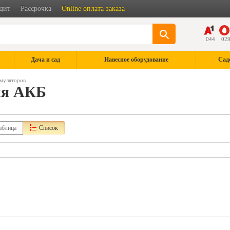
дит
Рассрочка
Online оплата заказа
044
02
Дача и сад
Навесное оборудование
Сад
умуляторов
ля АКБ
аблица
Список