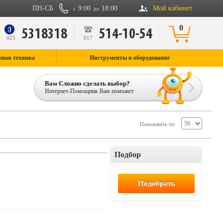
ПН-СБ
9:00
18:00
Мой кабинет
с
до
0
5318318
514-10-54
9
025
017
овая техника
Инструменты и оборудование
Вам Сложно сделать выбор?
Интернет-Помощник Вам поможет
Показывать по:
Подбор