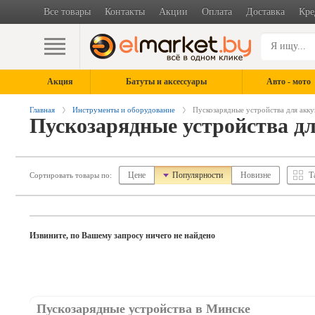
Все товары
Контакты
Акции
Оплата
Доставка
Кре
Акция
Батуты и аксессуары
Авто - мото
Главная
Инструменты и оборудование
Пускозарядные устройства для акк
Пускозарядные устройства д
Цене
Популярности
Новизне
Т
Сортировать товары по:
Извините, по Вашему запросу ничего не найдено
Пускозарядные устройства в Минске