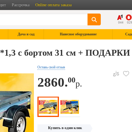
дит
Рассрочка
Online оплата заказа
044
02
Дача и сад
Навесное оборудование
Сад
0*1,3 с бортом 31 см + ПОДАРКИ
Оставь свой отзыв
2860.
00
р.
Купить в один клик