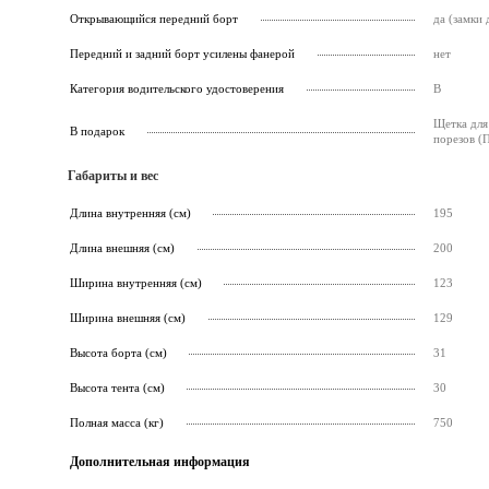
Открывающийся передний борт
да (замки
Передний и задний борт усилены фанерой
нет
Категория водительского удостоверения
B
Щетка для 
В подарок
порезов (
Габариты и вес
Длина внутренняя (см)
195
Длина внешняя (см)
200
Ширина внутренняя (см)
123
Ширина внешняя (см)
129
Высота борта (см)
31
Высота тента (см)
30
Полная масса (кг)
750
Дополнительная информация