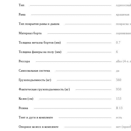
Тип
одноосны
Рама
крашеная
Тип покрытия рамы и дышла
покраска 
Материал борта
оцинкован
Толщина металла бортов (мм)
0.7
Толщина фанеры на полу (мм)
6
Рессора
alko (4-х 
Самосвальная система
да
Грузоподъемность (кг)
560
Фактическая грузоподъемность (кг)
950
Колея (см)
153
Резина
R 13
Тент и дуги в комплекте
есть
Опорное колесо в комплекте
нет (прио