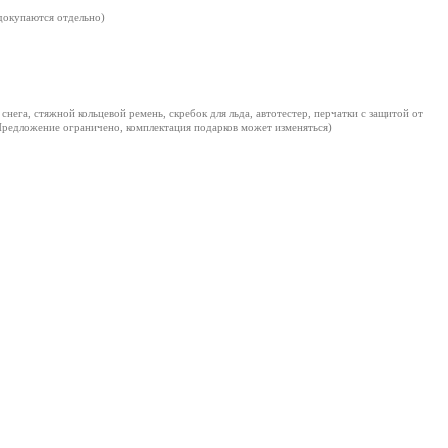
 докупаются отдельно)
снега, стяжной кольцевой ремень, скребок для льда, автотестер, перчатки с защитой от
Предложение ограничено, комплектация подарков может изменяться)