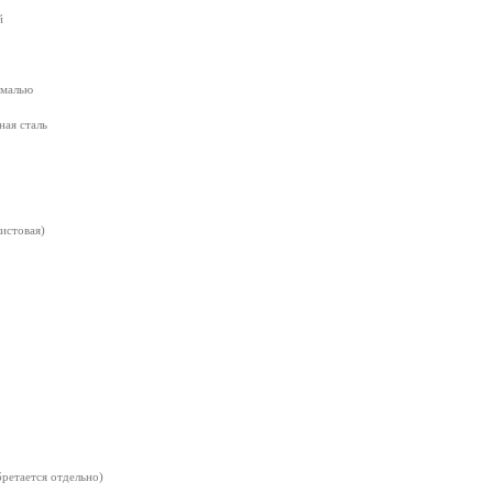
й
эмалью
ная сталь
листовая)
бретается отдельно)