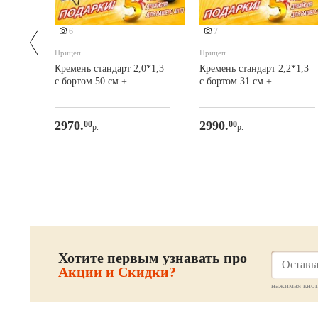
6
7
Прицеп
Прицеп
люс
Кремень стандарт 2,0*1,3
Кремень стандарт 2,2*1,3
м +
с бортом 50 см +
с бортом 31 см +
ПОДАРКИ
ПОДАРКИ
2970.
2990.
00
00
р.
р.
Хотите первым узнавать про
Акции и Скидки?
нажимая кноп