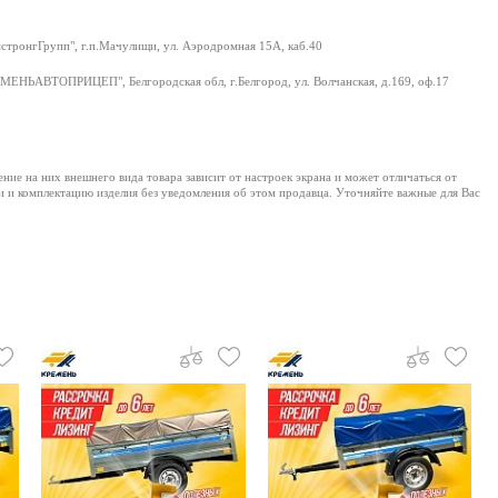
тронгГрупп", г.п.Мачулищи, ул. Аэродромная 15А, каб.40
ЕНЬАВТОПРИЦЕП", Белгородская обл, г.Белгород, ул. Волчанская, д.169, оф.17
е на них внешнего вида товара зависит от настроек экрана и может отличаться от
и и комплектацию изделия без уведомления об этом продавца. Уточняйте важные для Вас