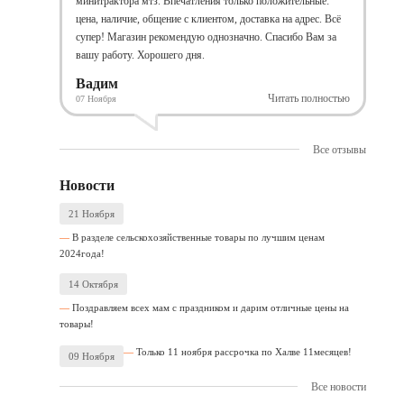
минитрактора мтз. Впечатления только положительные:
цена, наличие, общение с клиентом, доставка на адрес. Всё
супер! Магазин рекомендую однозначно. Спасибо Вам за
вашу работу. Хорошего дня.
Вадим
Читать полностью
07 Ноября
Все отзывы
Новости
21 Ноября
В разделе сельскохозяйственные товары по лучшим ценам
2024года!
14 Октября
Поздравляем всех мам с праздником и дарим отличные цены на
товары!
Только 11 ноября рассрочка по Халве 11месяцев!
09 Ноября
Все новости