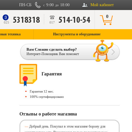
ПН-СБ
9:00
18:00
Мой кабинет
с
до
0
5318318
514-10-54
9
025
017
овая техника
Инструменты и оборудование
Вам Сложно сделать выбор?
Интернет-Помощник Вам поможет
Гарантия
Гарантия 12 мес.
100% сертифицировано
Отзывы о работе магазина
Добрый день. Покупал в этом магазине борону для