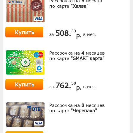
Рассрочка на
6
месяца
по карте
"Халва"
Купить
508.
33
р.
за
в мес.
Рассрочка на
4
месяцев
по карте
"SMART карта"
Купить
762.
50
р.
за
в мес.
Рассрочка на
8
месяцев
по карте
"Черепаха"