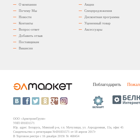
О компании
Акции
Почему Мы
Спецпредложения
Новости
Дисконтная программа
Контакты
Уцененный товар
Вопрос-ответ
Аксессуары
Добавить отзыв
Поставщикам
Вакансии
Поблагодарить
Пожал
ООО «АрмстронгГрупп»
УНП 691831571
Юр. адрес: Беларусь, Минский р-н, г.п. Мачулищи, ул. Аэродромная, 15а, офис 45
Свидетельство о регистрации №691831571 от 18 апреля 2017г
В Торговом реестре с 16 декабря 2019г № 468454