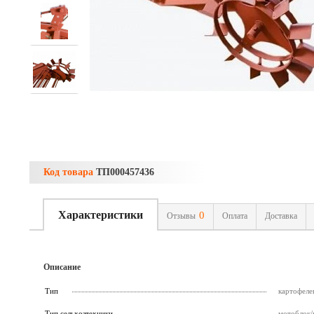
Код товара
ТП000457436
Характеристики
0
Отзывы
Оплата
Доставка
Описание
Тип
картофеле
Тип сельхозтехники
мотоблок/