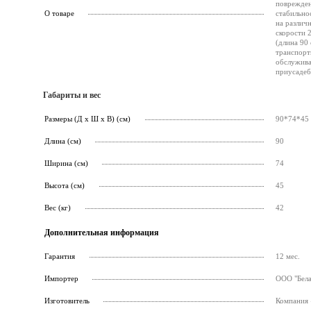
поврежден
О товаре
стабильно
на различ
скорости 
(длина 90 
транспорт
обслужива
приусадеб
Габариты и вес
Размеры (Д х Ш х В) (см)
90*74*45
Длина (см)
90
Ширина (см)
74
Высота (см)
45
Вес (кг)
42
Дополнительная информация
Гарантия
12 мес.
Импортер
ООО "Бела
Изготовитель
Компания 