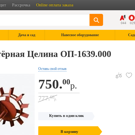
дит
Рассрочка
Online оплата заказа
044
02
Дача и сад
Навесное оборудование
Сад
ёрная Целина ОП-1639.000
Оставь свой отзыв
750.
00
р.
777.
60
р.
Купить в один клик
В корзину