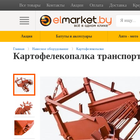
Все товары
Контакты
Акции
Оплата
Доставка
Кре
Акция
Батуты и аксессуары
Авто - мото
Главная
Навесное оборудование
Картофелекопалки
Картофелекопалка транспорт