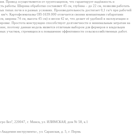
ия. Привод осуществляется от грунтозацепов, что гарантирует надёжность и
сть работы. Ширина обработки составляет 45 см, глубина – до 22 см, позволяя работать
ных типах почв и в разных условиях. Производительность достигает 0,1 га/ч при рабочей
2 км/ч. Картофелекопалка ОП-1639.000 отличается своими компактными габаритами
см, ширина 74 см, высота 45 см) и весом 42 кг, что делает её удобной в эксплуатации и
ировке. Простота конструкции способствует долговечности и минимальным затратам на
ние, поэтому данная модель является отличным выбором для фермеров и владельцев
ных участков, стремящихся к повышению эффективности сельскохозяйственных работ.
гро Бел", 220047, г. Минск, ул. ИЛИМСКАЯ, дом № 58, к.1
«Академия инструмента», ул. Саранская, д. 5, г. Пермь