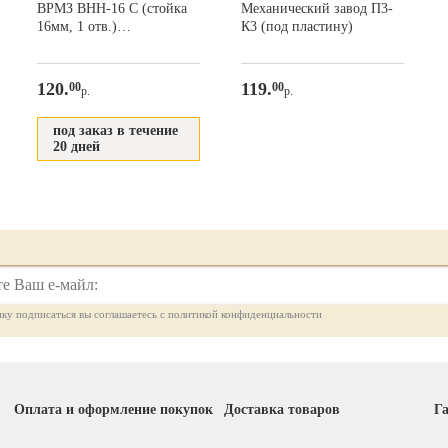
ВРМЗ ВНН-16 С (стойка
Механический завод П3-
16мм, 1 отв.)
К3 (под пластину)
03.03.54.00.00-01
120.
119.
00
00
р.
р.
под заказ в течение
20 дней
ку подписаться вы соглашаетесь с политикой конфиденциальности
Оплата и оформление покупок
Доставка товаров
Га