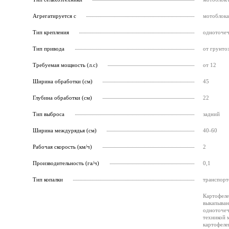
Агрегатируется с
мотоблока
Тип крепления
одноточе
Тип привода
от грунто
Требуемая мощность (л.с)
от 12
Ширина обработки (см)
45
Глубина обработки (см)
22
Тип выброса
задний
Ширина междурядья (см)
40-60
Рабочая скорость (км/ч)
2
Производительность (га/ч)
0,1
Тип копалки
транспорт
Картофеле
выкапыван
одноточеч
техникой 
картофеле