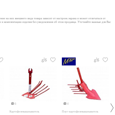
е на них внешнего вида товара зависит от настроек экрана и может отличаться от
и и комплектацию изделия без уведомления об этом продавца. Уточняйте важные для Вас
6
4
Картофелевыкапыватель
Плуг-картофелевыкапыватель