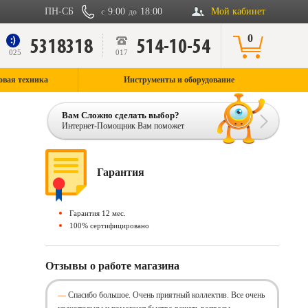
ПН-СБ
9:00
18:00
Мой кабинет
с
до
0
5318318
514-10-54
9
025
017
овая техника
Инструменты и оборудование
Вам Сложно сделать выбор?
Интернет-Помощник Вам поможет
Гарантия
Гарантия 12 мес.
100% сертифицировано
Отзывы о работе магазина
Спасибо большое. Очень приятный коллектив. Все очень