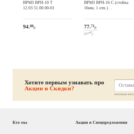
ВРМЗ ВРН-10 Т
ВРМЗ ВРН-16 С (стойка
12.03.51.00.00-01
16мм, 1 отв.)
03.03.20.00.00-01
94.
77.
00
71
р.
р.
93
р.
83.
Хотите первым узнавать про
Акции и Скидки?
нажимая кноп
Кто мы
Акции и Спецпредложения