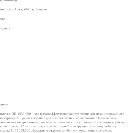
ми Салют, Нева, Weima, Catmann
чное
зацепов
ерная
копалка ОП-1639.000 – это высокоэффективное оборудование для механизированного
ия картофеля, предназначенное для использования с мотоблоками. Она оснащена
ным навесным креплением, что обеспечивает лёгкость установки и стабильную работу с
мощностью от 12 л.с. Благодаря транспортерной конструкции и заднему выбросу,
копалка ОП-1639.000 эффективно отделяет клубни от почвы, минимизируя их