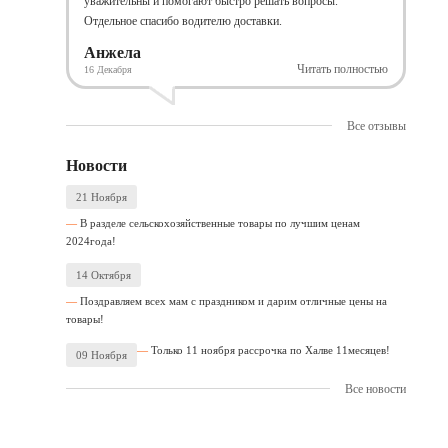
уважительны и помогают быстро решать вопросы.
Отдельное спасибо водителю доставки.
Анжела
Читать полностью
16 Декабря
Все отзывы
Новости
21 Ноября
В разделе сельскохозяйственные товары по лучшим ценам
2024года!
14 Октября
Поздравляем всех мам с праздником и дарим отличные цены на
товары!
Только 11 ноября рассрочка по Халве 11месяцев!
09 Ноября
Все новости