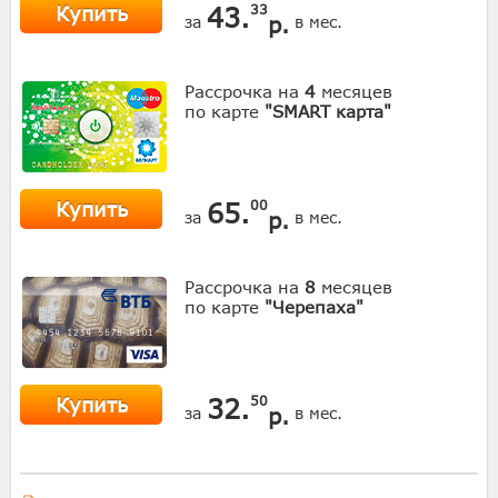
Купить
43.
33
р.
за
в мес.
Рассрочка на
4
месяцев
по карте
"SMART карта"
Купить
65.
00
р.
за
в мес.
Рассрочка на
8
месяцев
по карте
"Черепаха"
Купить
32.
50
р.
за
в мес.