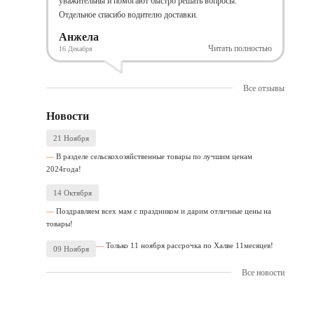
уважительны и помогают быстро решать вопросы.
Отдельное спасибо водителю доставки.
Анжела
Читать полностью
16 Декабря
Все отзывы
Новости
21 Ноября
В разделе сельскохозяйственные товары по лучшим ценам
2024года!
14 Октября
Поздравляем всех мам с праздником и дарим отличные цены на
товары!
Только 11 ноября рассрочка по Халве 11месяцев!
09 Ноября
Все новости