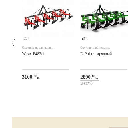
3
3
Окучник-пропольник
Окучник-пропольник
пятисекционный к трактору
Wirax P483/1
D-Pol пятирядный
3100.
2890.
00
00
р.
р.
76
р.
2993.