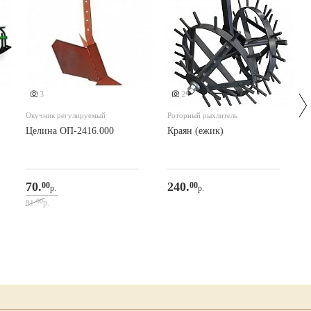
3
2
Окучник регулируемый
Роторный рыхлитель
Целина ОП-2416.000
Краян (ежик)
70.
240.
00
00
р.
р.
00
р.
81.