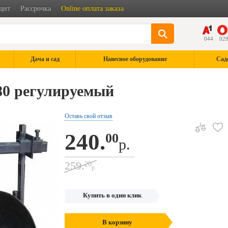
дит
Рассрочка
Online оплата заказа
044
02
Дача и сад
Навесное оборудование
Сад
80 регулируемый
Оставь свой отзыв
240.
00
р.
259.
20
р.
Купить в один клик
В корзину