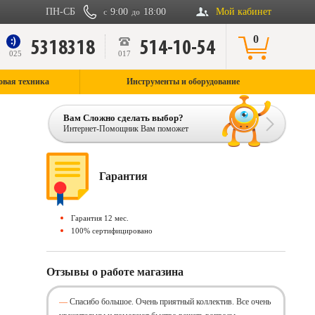
ПН-СБ
9:00
18:00
Мой кабинет
с
до
0
5318318
514-10-54
9
025
017
овая техника
Инструменты и оборудование
Вам Сложно сделать выбор?
Интернет-Помощник Вам поможет
Гарантия
Гарантия 12 мес.
100% сертифицировано
Отзывы о работе магазина
Спасибо большое. Очень приятный коллектив. Все очень