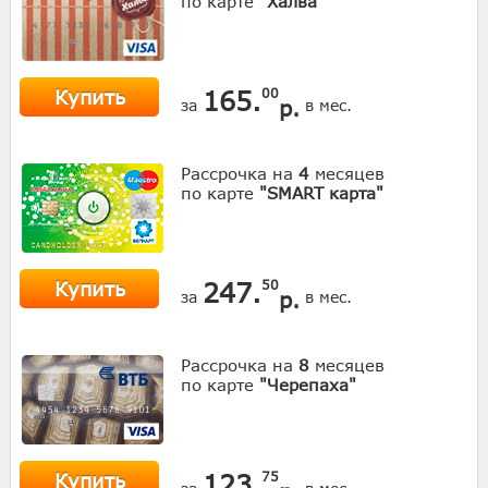
по карте
"Халва"
Купить
165.
00
р.
за
в мес.
Рассрочка на
4
месяцев
по карте
"SMART карта"
Купить
247.
50
р.
за
в мес.
Рассрочка на
8
месяцев
по карте
"Черепаха"
Купить
123.
75