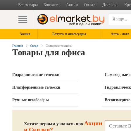
Все товары
Контакты
Акции
Оплата
Доставка
Кре
Акция
Батуты и аксессуары
Авто - мото
Главная
Склад
Складская техника
Товары для офиса
Гидравлические тележки
Самоходные 
Платформенные тележки
Гидравлическ
Ручные штабелёры
Весоизмерите
Акции
Хотите первым узнавать про
и Скидки?