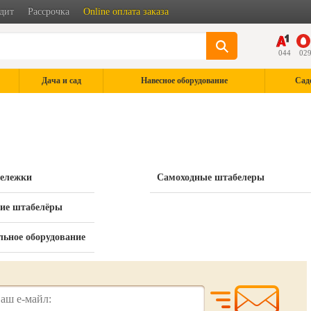
дит
Рассрочка
Online оплата заказа
044
02
Дача и сад
Навесное оборудование
Сад
тележки
Самоходные штабелеры
ие штабелёры
льное оборудование