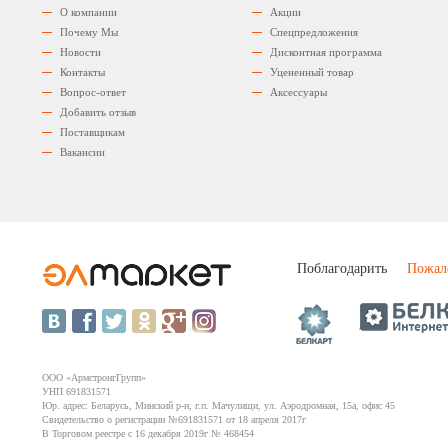
О компании
Акции
Почему Мы
Спецпредложения
Новости
Дисконтная программа
Контакты
Уцененный товар
Вопрос-ответ
Аксессуары
Добавить отзыв
Поставщикам
Вакансии
Поблагодарить
Пожал
ООО «АрмстронгГрупп»
УНП 691831571
Юр. адрес: Беларусь, Минский р-н, г.п. Мачулищи, ул. Аэродромная, 15а, офис 45
Свидетельство о регистрации №691831571 от 18 апреля 2017г
В Торговом реестре с 16 декабря 2019г № 468454