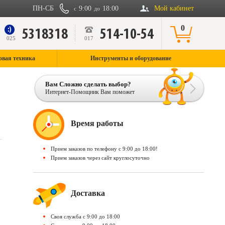
ПН-СБ
9:00
18:00
Мой кабинет
с
до
0
5318318
514-10-54
9
025
017
овая техника
Инструменты и оборудование
Вам Сложно сделать выбор?
Интернет-Помощник Вам поможет
Время работы
Прием заказов по телефону c 9:00 до 18:00!
Прием заказов через сайт круглосуточно
Доставка
Своя служба c 9:00 до 18:00