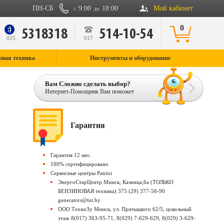
ПН-СБ
9:00
18:00
Мой кабинет
с
до
0
5318318
514-10-54
9
025
017
овая техника
Инструменты и оборудование
Вам Сложно сделать выбор?
Интернет-Помощник Вам поможет
Гарантия
Гарантия 12 мес.
100% сертифицировано
Сервисные центры Patriot
ЭнергоСтарЦентр Минск, Казинца,6а (ТОЛЬКО
БЕНЗИНОВАЯ техника) 375 (29) 377-56-90
generators@tut.by
ООО ТехноЗу Минск, ул. Притыцкого 62/5, цокольный
этаж 8(017) 363-95-71, 8(029) 7-629-629, 8(029) 3-629-