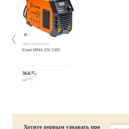
3
Сварочный автомат
Eland MMA-250 250D
364.
82
р.
01
р.
394.
Хотите первым узнавать про