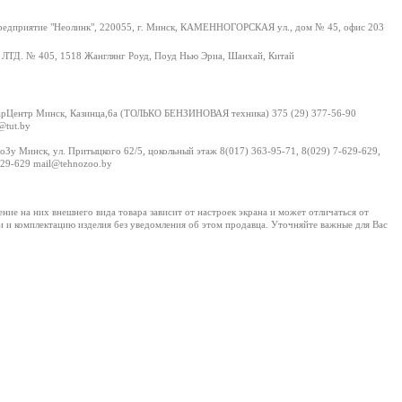
редприятие "Неолинк", 220055, г. Минск, КАМЕННОГОРСКАЯ ул., дом № 45, офис 203
ЛТД. № 405, 1518 Жанглянг Роуд, Поуд Нью Эриа, Шанхай, Китай
рЦентр Минск, Казинца,6а (ТОЛЬКО БЕНЗИНОВАЯ техника) 375 (29) 377-56-90
@tut.by
Зу Минск, ул. Притыцкого 62/5, цокольный этаж 8(017) 363-95-71, 8(029) 7-629-629,
629-629 mail@tehnozoo.by
е на них внешнего вида товара зависит от настроек экрана и может отличаться от
и и комплектацию изделия без уведомления об этом продавца. Уточняйте важные для Вас