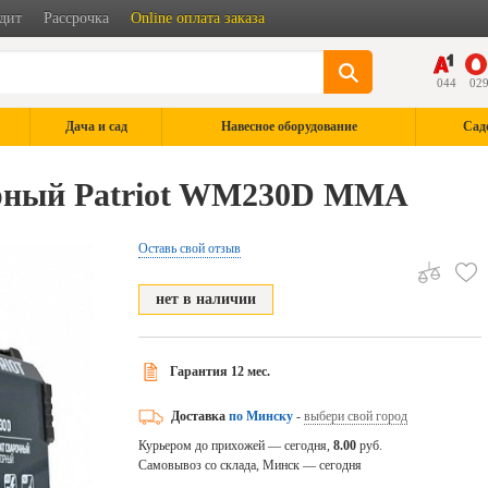
дит
Рассрочка
Online оплата заказа
044
02
Дача и сад
Навесное оборудование
Сад
орный Patriot WM230D MMA
Оставь свой отзыв
нет в наличии
Гарантия 12 мес.
Доставка
по Минску
-
выбери свой город
Курьером до прихожей — сегодня,
8.00
руб.
Самовывоз со склада, Минск — сегодня