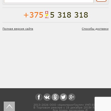
+375
5 318 318
Полная версия сайта
Способы доставки
2013-2026 ООО «АрмстронгГрупп» УНП 691831571
В Торговом реестре с 16 декабря 2019г № 468454
Все права защищены ©