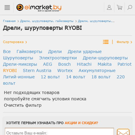
Главная
Дрели, шуруповерты, гайковерты
Дрели, шуруповерты,
гайковерты
Дрели, шуруповерты RYOBI
RYOBI
|
Сортировка
Фильтр
Все
Гайковерты
Дрели
Дрели ударные
Шуруповерты
Электроотвертки
Дрели-шуруповерты
Дрели-миксеры
AEG
Bosch
Hitachi
Makita
Patriot
RYOBI
Stern Austria
Wortex
Аккумуляторные
Литий-ионные
12 вольт
14 вольт
18 вольт
220
вольт
Нет подходящих товаров
попробуйте смягчить условия поиска
Очистить фильтр
ХОТИТЕ ПЕРВЫМ УЗНАВАТЬ ПРО
АКЦИИ И СКИДКИ?