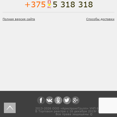
+375
5 318 318
Полная версия сайта
Способы доставки
2013-2026 ООО «АрмстронгГрупп» УНП 691831571
В Торговом реестре с 16 декабря 2019г № 468454
Все права защищены ©