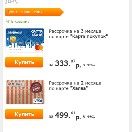
999.
22
р.
Купить в один клик
В корзину
Рассрочка на
3
месяца
по карте
"Карта покупок"
Купить
333.
07
р.
за
в мес.
Рассрочка на
2
месяца
по карте
"Халва"
Купить
499.
61
р.
за
в мес.