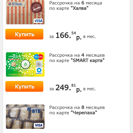
Рассрочка на
6
месяца
по карте
"Халва"
Купить
166.
54
р.
за
в мес.
Рассрочка на
4
месяцев
по карте
"SMART карта"
Купить
249.
81
р.
за
в мес.
Рассрочка на
8
месяцев
по карте
"Черепаха"