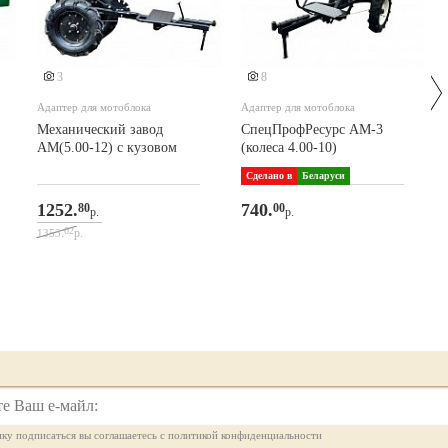
3
8
Адаптер для мотоблока
Адаптер для мотоблока
Механический завод
СпецПрофРесурс АМ-3
АМ(5.00-12) с кузовом
(колеса 4.00-10)
Сделано в
Беларуси
1252.
740.
80
00
р.
р.
02
р.
1353.
ку подписаться вы соглашаетесь с политикой конфиденциальности