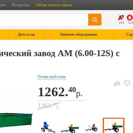
дит
Рассрочка
Online оплата заказа
044
02
Дача и сад
Навесное оборудование
Сад
еский завод АМ (6.00-12S) с
Оставь свой отзыв
1262.
40
р.
1363.
39
р.