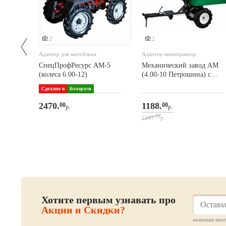
2
2
Адаптер для мотоблока
Адаптер-минитрактор
теру
СпецПрофРесурс АМ-5
Механический завод АМ
(колеса 6.00-12)
(4.00-10 Петрошина) с
кузовом
Сделано в
Беларуси
2470.
1188.
00
00
р.
р.
04
р.
1283.
Хотите первым узнавать про
Акции и Скидки?
нажимая кноп