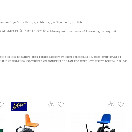
ания АгроМотоЦентр», г. Минск, ул.Жиновича, 20-156
НИЧЕСКИЙ ЗАВОД” 222310 г. Молодечно, ул. Великий Гостинец, 67, корп. 6
е на них внешнего вида товара зависит от настроек экрана и может отличаться от
и и комплектацию изделия без уведомления об этом продавца. Уточняйте важные для Вас