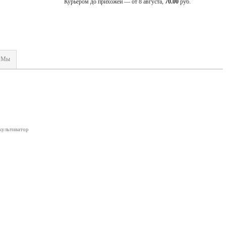
Курьером до прихожей — от 8 августа,
70.00
руб.
Мы
культиватор