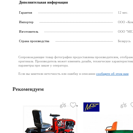
Дополнительная информация
Гарантия
12 мес.
Импортер
ООО «Комп
Изготовитель
ООО ”МЕХА
Страна производства
Беларусь
Сопровождающие товар фотографии предоставлены производителем, отображени
оригинала. Производитель может изменять дизайн, технические характеристик
параметры при заказе у оператора.
Если вы заметили неточность или ошибку в описании
сообщите об этом нам
Рекомендуем