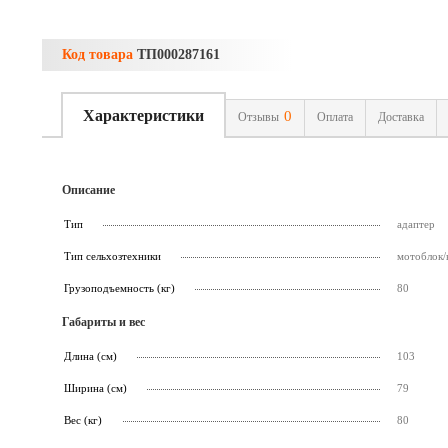
Код товара
ТП000287161
Характеристики
0
Отзывы
Оплата
Доставка
Описание
Тип
адаптер
Тип сельхозтехники
мотоблок/
Грузоподъемность (кг)
80
Габариты и вес
Длина (см)
103
Ширина (см)
79
Вес (кг)
80