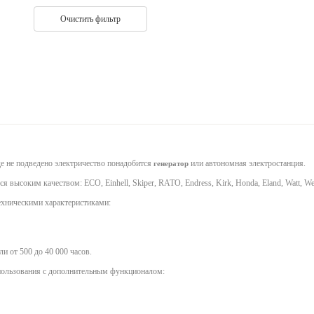
Очистить фильтр
де не подведено электричество понадобится
или автономная электростанция.
генератор
 высоким качеством: ECO, Einhell, Skiper, RATO, Endress, Kirk, Honda, Eland, Watt, W
ехническими характеристиками:
и от 500 до 40 000 часов.
спользования с дополнительным функционалом: