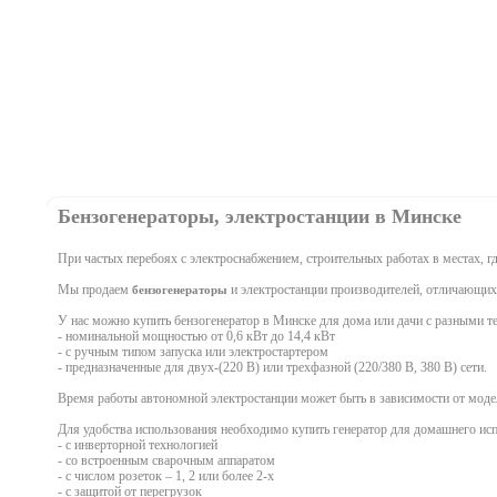
Бензогенераторы, электростанции в Минске
При частых перебоях с электроснабжением, строительных работах в местах, г
Мы продаем
и электростанции производителей, отличающихся
бензогенераторы
У нас можно купить бензогенератор в Минске для дома или дачи с разными т
- номинальной мощностью от 0,6 кВт до 14,4 кВт
- с ручным типом запуска или электростартером
- предназначенные для двух-(220 В) или трехфазной (220/380 В, 380 В) сети.
Время работы автономной электростанции может быть в зависимости от модел
Для удобства использования необходимо купить генератор для домашнего и
- с инверторной технологией
- со встроенным сварочным аппаратом
- с числом розеток – 1, 2 или более 2-х
- с защитой от перегрузок