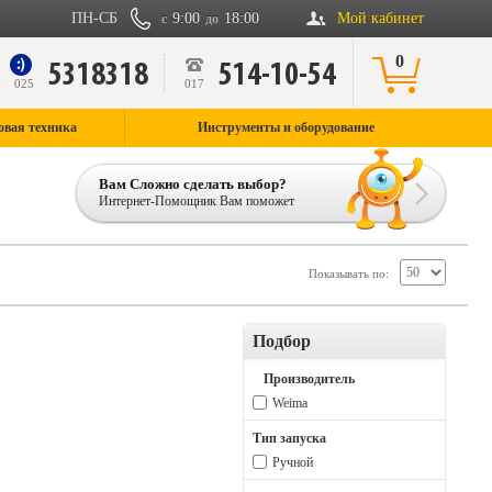
ПН-СБ
9:00
18:00
Мой кабинет
с
до
0
5318318
514-10-54
9
025
017
овая техника
Инструменты и оборудование
Вам Сложно сделать выбор?
Интернет-Помощник Вам поможет
Показывать по:
Подбор
Производитель
Weima
Тип запуска
Ручной