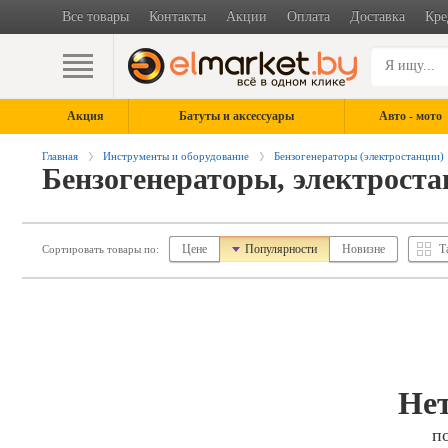
Все товары
Контакты
Акции
Оплата
Доставка
Кре
Акция
Батуты и аксессуары
Авто - мото
Главная
Инструменты и оборудование
Бензогенераторы (электростанции)
Бензогенераторы, электрост
Цене
Популярности
Новизне
Т
Сортировать товары по:
Нет
п