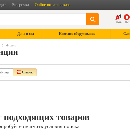
дит
Рассрочка
Online оплата заказа
044
02
Дача и сад
Навесное оборудование
Сад
Фильтр
анции
аблица
Список
 подходящих товаров
опробуйте смягчить условия поиска