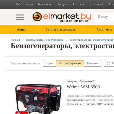
Все товары
Контакты
Акции
Оплата
Доставка
Кре
Акция
Батуты и аксессуары
Авто - мото
Главная
Инструменты и оборудование
Бензогенераторы (электростанции)
Бензогенераторы, электрост
Цене
Популярности
Новизне
Т
Сортировать товары по:
Генератор бензиновый
Weima WM 3500
Число фаз:
1
; Номинальная мощность,
транзисторное магнето
; Тип генерато
охлаждения, 4-тактный, OHV, одноц