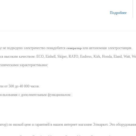
Подробнее
де не подведено электричество понадобится
или автономная электростанция.
генератор
 высоким качеством: ECO, Einhell, Skiper, RATO, Endress, Kirk, Honda, Eland, Watt, W
ехническими характеристиками:
и от 500 до 40 000 часов.
спользования с дополнительным функционалом:
тор) по низкой цене и гарантией в нашем интернет магазине Элмаркет. Это оборудовани