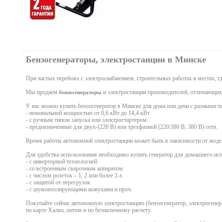
Бензогенераторы, электростанции в Минске
При частых перебоях с электроснабжением, строительных работах в местах, г
Мы продаем
и электростанции производителей, отличающихся
бензогенераторы
У нас можно купить бензогенератор в Минске для дома или дачи с разными т
- номинальной мощностью от 0,6 кВт до 14,4 кВт
- с ручным типом запуска или электростартером
- предназначенные для двух-(220 В) или трехфазной (220/380 В, 380 В) сети.
Время работы автономной электростанции может быть в зависимости от модел
Для удобства использования необходимо купить генератор для домашнего и
- с инверторной технологией
- со встроенным сварочным аппаратом
- с числом розеток – 1, 2 или более 2-х
- с защитой от перегрузок
- с шумоизолирующими кожухами и проч.
Покупайте сейчас автономную электростанцию (бензогенератор, электрогенера
по карте Халва, оптом и по безналичному расчету.