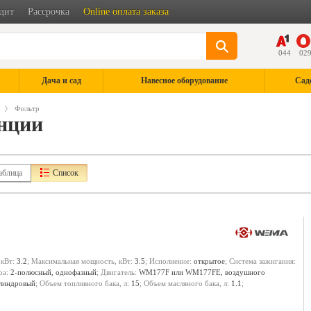
дит
Рассрочка
Online оплата заказа
044
02
Дача и сад
Навесное оборудование
Сад
Фильтр
анции
аблица
Список
 кВт:
3.2
; Максимальная мощность, кВт:
3.5
; Исполнение:
открытое
; Система зажигания:
ра:
2-полюсный, однофазный
; Двигатель:
WM177F или WM177FE, воздушного
илиндровый
; Объем топливного бака, л:
15
; Объем масляного бака, л:
1.1
;