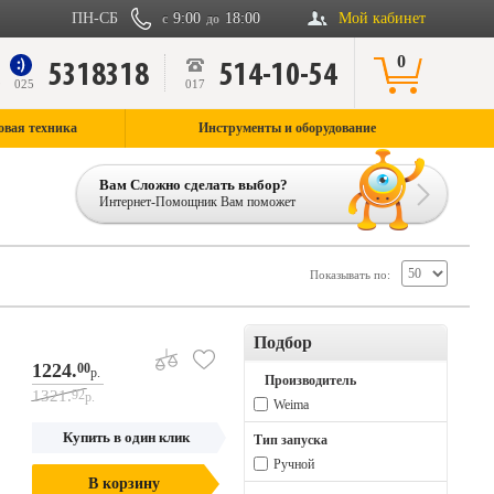
ПН-СБ
9:00
18:00
Мой кабинет
с
до
0
5318318
514-10-54
9
025
017
овая техника
Инструменты и оборудование
Вам Сложно сделать выбор?
Интернет-Помощник Вам поможет
Показывать по:
Подбор
1224.
00
р.
Производитель
1321.
92
р.
Weima
Купить в один клик
Тип запуска
Ручной
В корзину