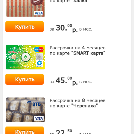
по карте
"Халва"
Купить
30.
00
р.
за
в мес.
Рассрочка на
4
месяцев
по карте
"SMART карта"
Купить
45.
00
р.
за
в мес.
Рассрочка на
8
месяцев
по карте
"Черепаха"
Купить
22.
50