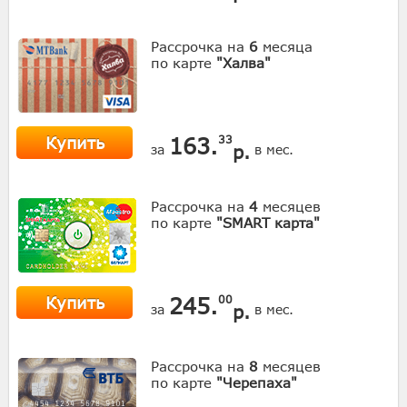
Рассрочка на
6
месяца
по карте
"Халва"
Купить
163.
33
р.
за
в мес.
Рассрочка на
4
месяцев
по карте
"SMART карта"
Купить
245.
00
р.
за
в мес.
Рассрочка на
8
месяцев
по карте
"Черепаха"