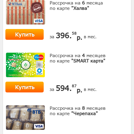
Рассрочка на
6
месяца
по карте
"Халва"
Купить
396.
58
р.
за
в мес.
Рассрочка на
4
месяцев
по карте
"SMART карта"
Купить
594.
87
р.
за
в мес.
Рассрочка на
8
месяцев
по карте
"Черепаха"