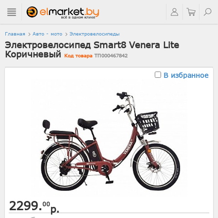
Главная
Авто - мото
Электровелосипеды
Электровелосипед Smart8 Venera Lite
Коричневый
Код товара
ТП000467842
В избранное
2299.
00
р.