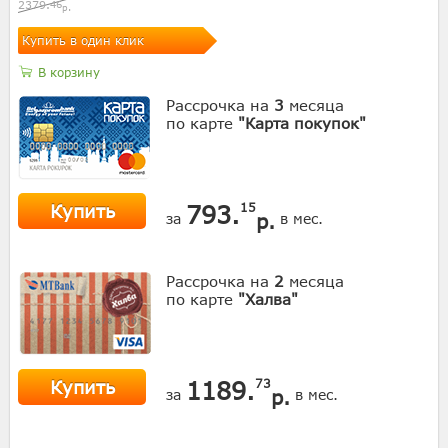
2379.
46
р.
Купить в один клик
В корзину
Рассрочка на
3
месяца
по карте
"Карта покупок"
Купить
793.
15
р.
за
в мес.
Рассрочка на
2
месяца
по карте
"Халва"
Купить
1189.
73
р.
за
в мес.